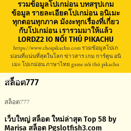
Skip
รวมข้อมูลโปเกม่อน บทสรุปเกม
to
ข้อมูล รายละเอียดโปเกม่อน อนิเมะ
content
ทุกตอนทุกภาค มังงะทุกเรื่องที่เกี่ยว
กับโปเกม่อน เรารวมมาให้แล้ว
LORDZ2 IO NỐI THÚ PIKACHU
https://www.choipikachu.com รวมข้อมูลโปเก
ม่อนที่แน่นที่สุดในโลก ข่าวสาร เกม การ์ตูน อนิ
เมะ โปเกม่อน ภาษาไทย game nối thú pikachu
สล็อต777
Menu
สล็อต777
เว็บใหญ่ สล็อต ใหม่ล่าสุด Top 58 by
Marisa สล็อต Pgslotfish3.com