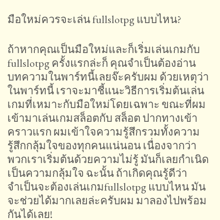
มือใหม่ควรจะเล่น fullslotpg แบบไหน?
ถ้าหากคุณเป็นมือใหม่และก็เริ่มเล่นเกมกับ
fullslotpg ครั้งแรกล่ะก็ คุณจำเป็นต้องอ่าน
บทความในพาร์ทนี้เลยจ๊ะครับผม ด้วยเหตุว่า
ในพาร์ทนี้ เราจะมาชี้แนะวิธีการเริ่มต้นเล่น
เกมที่เหมาะกับมือใหม่โดยเฉพาะ ขณะที่ผม
เข้ามาเล่นเกมสล็อตกับ สล็อต ปากทางเข้า
คราวแรก ผมเข้าใจความรู้สึกรวมทั้งความ
รู้สึกกลุ้มใจของทุกคนแน่นอน เนื่องจากว่า
พวกเราเริ่มต้นด้วยความไม่รู้ มันก็เลยกำเนิด
เป็นความกลุ้มใจ ฉะนั้น ถ้าเกิดคุณรู้ดีว่า
จำเป็นจะต้องเล่นเกมfullslotpg แบบไหน มัน
จะช่วยได้มากเลยล่ะครับผม มาลองไปพร้อม
กันได้เลย!