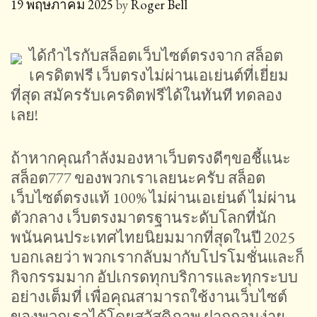
19 พฤษภาคม 2025
by
Roger Bell
ได้กำไรกับสล็อตเว็บไซต์ตรงจาก สล็อต
เครดิตฟรี เว็บตรงไม่ผ่านเอเย่นต์ที่เยี่ยม
ที่สุด สมัครรับเครดิตฟรีได้ในทันที ทดลอง
เลย!
ถ้าหากคุณกำลังมองหาเว็บตรงดีๆขอชี้แนะ
สล็อต777 ของพวกเราเลยนะครับ สล็อต
เว็บไซต์ตรงแท้ 100% ไม่ผ่านเอเย่นต์ ไม่ผ่าน
ตัวกลาง เว็บตรงมาตรฐานระดับโลกที่นัก
พนันคนประเทศไทยนิยมมากที่สุดในปี 2025
บอกเลยว่า พวกเรากลับมากับโปรโมชั่นและก็
กิจกรรมมาก อัปเกรดทุกบริการและทุกระบบ
อย่างเต็มที่ เพื่อคุณสามารถใช้งานเว็บไซต์
ของพวกเราได้โดยสวัสดิภาพ ฝากถอนง่าย