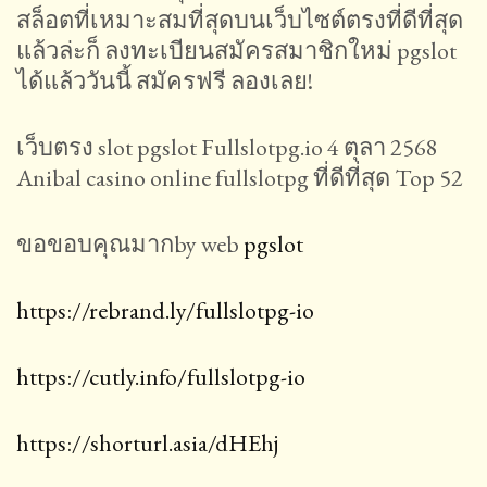
สล็อตที่เหมาะสมที่สุดบนเว็บไซต์ตรงที่ดีที่สุด
แล้วล่ะก็ ลงทะเบียนสมัครสมาชิกใหม่ pgslot
ได้แล้ววันนี้ สมัครฟรี ลองเลย!
เว็บตรง slot pgslot Fullslotpg.io 4 ตุลา 2568
Anibal casino online fullslotpg ที่ดีที่สุด Top 52
ขอขอบคุณมากby web
pgslot
https://rebrand.ly/fullslotpg-io
https://cutly.info/fullslotpg-io
https://shorturl.asia/dHEhj