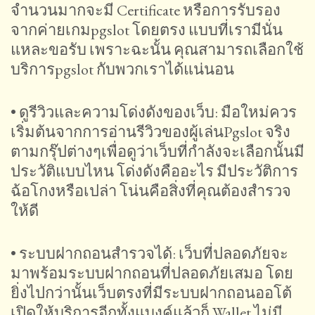
จำนวนมากจะมี Certificate หรือการรับรอง
จากค่ายเกมpgslot โดยตรง แบบที่เรามีนั่น
แหละขอรับ เพราะฉะนั้น คุณสามารถเลือกใช้
บริการpgslot กับพวกเราได้แน่นอน
• ดูรีวิวและความโด่งดังของเว็บ: มือใหม่ควร
เริ่มต้นจากการอ่านรีวิวของผู้เล่นPgslot จริง
ตามกรุ๊ปต่างๆเพื่อดูว่าเว็บที่กำลังจะเลือกนั้นมี
ประวัติแบบไหน โด่งดังคืออะไร มีประวัติการ
ฉ้อโกงหรือเปล่า โน่นคือสิ่งที่คุณต้องสำรวจ
ให้ดี
• ระบบฝากถอนสำรวจได้: เว็บที่ปลอดภัยจะ
มาพร้อมระบบฝากถอนที่ปลอดภัยเสมอ โดย
ยิ่งไปกว่านั้นเว็บตรงที่มีระบบฝากถอนออโต้
เปิดให้บริการอีกทั้งแบงค์แล้วก็ Wallet ไม่มี