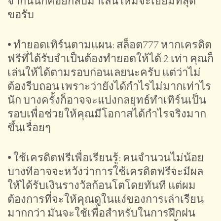
จากนั้นก็ค่อยกลับมาเล่นใหม่จะเยี่ยมที่สุด
ขอรับ
• ทำยอดเทิร์นตามแผน: สล็อต777 หากเครดิต
ฟรีที่ได้รับจำเป็นต้องทำยอดให้ได้ 2 เท่า คุณก็
เล่นให้ได้ตามรอบก่อนเลยนะครับ แต่ว่าไม่
ต้องรีบถอน เพราะว่ายังได้กำไรไม่มากเท่าไร
นัก บางครั้งก็อาจจะแบ่งกลยุทธ์ทำเทิร์นเป็น
รอบเพื่อช่วยให้คุณมีโอกาสได้กำไรจริงมาก
ขึ้นเรื่อยๆ
• ใช้เครดิตฟรีเพื่อเรียนรู้: คนจำนวนไม่น้อย
บางทีอาจจะหวังว่าการใช้เครดิตฟรีจะมีผล
ให้ได้รับเงินรางวัลก้อนโตโดยทันที แต่ผม
ต้องการที่จะให้คุณดูในแง่ของการเล่าเรียน
มากกว่า มันจะใช้เพื่อสำหรับในการฝึกฝน