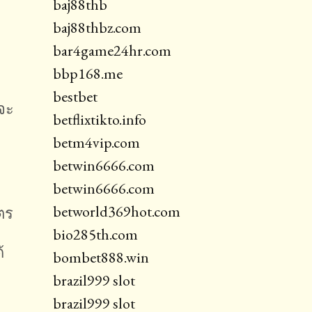
baj88thb
baj88thbz.com
bar4game24hr.com
bbp168.me
bestbet
งจะ
betflixtikto.info
betm4vip.com
betwin6666.com
betwin6666.com
betworld369hot.com
ตร
ด
bio285th.com
้
bombet888.win
brazil999 slot
brazil999 slot