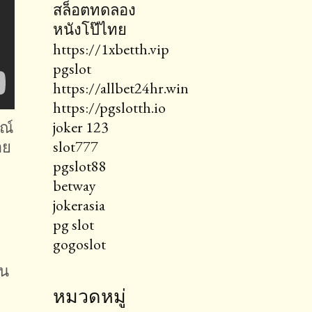
สล็อตทดลอง
หนังโป๊ไทย
https://1xbetth.vip
pgslot
https://allbet24hr.win
https://pgslotth.io
joker 123
ณ์
slot777
าย
pgslot88
betway
jokerasia
pg slot
gogoslot
่น
หมวดหมู่