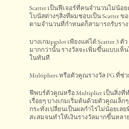
Scatter เป็นฟีเจอร์ที่คนจำนวนไม่น้อ
โบนัสต่างๆสิ่งที่ผมชอบเป็น Scatter ของ
ตามจำนวนที่กำหนดก็สามารถรับรางวั
บางเกมpgslot เพียงแค่ได้ Scatter 3 ตัว
มากกว่านั้น รางวัลจะเพิ่มขึ้นแบบเห็นได
ในทันที
Multipliers หรือตัวคูณรางวัล PG ที่
ฟีพบร์ตัวคูณหรือ Multiplier เป็นสิ่งที
เรื่อยๆ บางเกมเริ่มต้นด้วยตัวคูณเล็
กระทั่งเปลี่ยนเป็นผลกำไรไม่น้อยเลย
สะสมจนทำให้เงินรางวัลมากขึ้นหลายเท