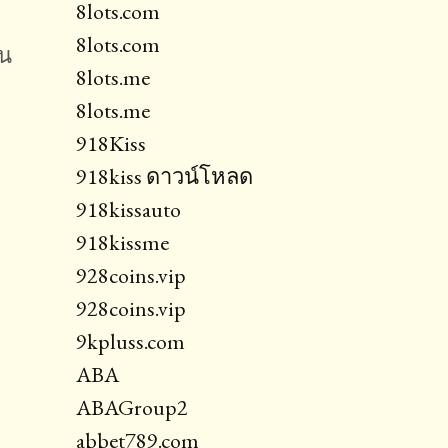
8lots.com
8lots.com
้น
8lots.me
8lots.me
918Kiss
918kiss ดาวน์โหลด
918kissauto
918kissme
928coins.vip
928coins.vip
9kpluss.com
ABA
ABAGroup2
abbet789.com