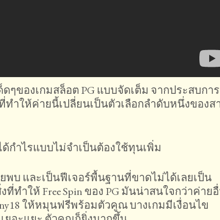
ด็ดๆของเกมสล็อต PG แบบจัดเต็ม จากประสบการ
งที่ทำให้ค่ายนี้เปลี่ยนเป็นตัวเลือกลำดับหนึ่งของส
วะได้กำไรแบบไม่จำเป็นต้องใช้ทุนเพิ่ม
คยพบ และเป็นฟีเจอร์พื้นฐานที่ขาดไม่ได้เลยเป็น
่งที่ทำให้ Free Spin ของ PG มันน่าสนใจกว่าค่ายอื
ny18 ให้หมุนฟรีพร้อมตัวคูณ บางเกมมีเงื่อนไข
n เยอะแยะ ตัวคูณก็ยิ่งมากขึ้น