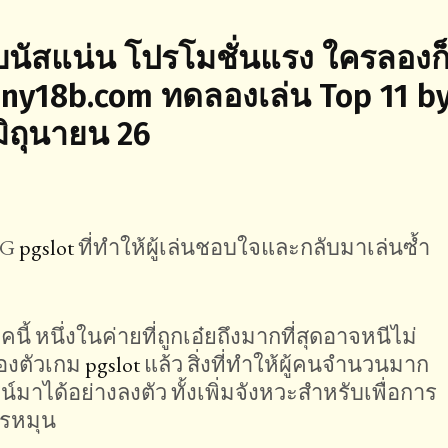
บนัสแน่น โปรโมชั่นแรง ใครลองก
unny18b.com ทดลองเล่น Top 11 b
มิถุนายน 26
PG
pgslot
ที่ทำให้ผู้เล่นชอบใจและกลับมาเล่นซ้ำ
้ หนึ่งในค่ายที่ถูกเอ๋ยถึงมากที่สุดอาจหนีไม่
องตัวเกม
pgslot
แล้ว สิ่งที่ทำให้ผู้คนจำนวนมาก
์มาได้อย่างลงตัว ทั้งเพิ่มจังหวะสำหรับเพื่อการ
ารหมุน