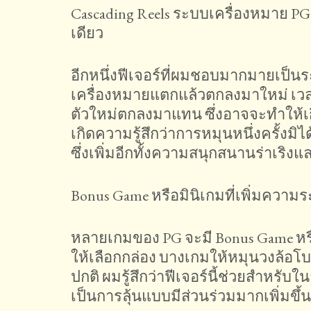
Cascading Reels ระบบเครื่องหมาย P
เดียว
อีกหนึ่งฟีเจอร์ที่ผมชอบมากมายเป็นระ
เครื่องหมายแตกแล้วตกลงมาใหม่ เวล
ตัวใหม่ตกลงมาแทน ซึ่งอาจจะทำให้
เกิดความรู้สึกว่าการหมุนหนึ่งครั้งมิได
ซึ่งเพิ่มอีกทั้งความสนุกสนานร่าเริง
Bonus Game หรือมินิเกมที่เพิ่มความ
หลายเกมของ PG จะมี Bonus Game ห
ให้เลือกกล่อง บางเกมให้หมุนวงล้อโบนั
ปกติ ผมรู้สึกว่าฟีเจอร์นี้ช่วยสำหรั
เป็นการลุ้นแบบมีส่วนร่วมมากเพิ่มขึ้