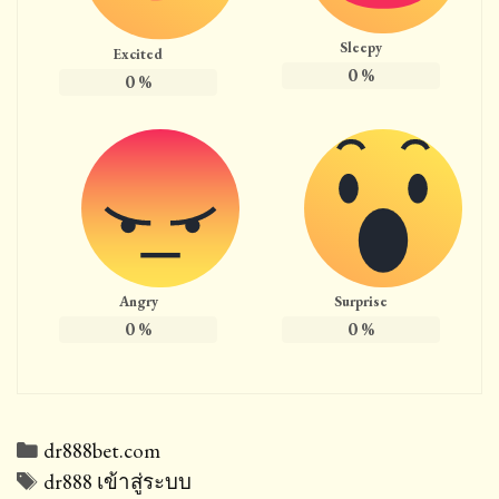
Sleepy
Excited
0
%
0
%
Angry
Surprise
0
%
0
%
Categories
dr888bet.com
Tags
dr888 เข้าสู่ระบบ