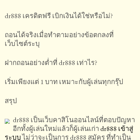
dr888 เครดิตฟรี เบิกเงินได้ใช่หรือไม่?
ถอนได้จริงเมื่อทำตามอย่างข้อตกลงที่
เว็บไซต์ระบุ
ฝากถอนอย่างต่ำที่ dr888 เท่าไร?
เริ่มเพียงแต่ 1 บาท เหมาะกับผู้เล่นทุกกรุ๊ป
สรุป
dr888 เป็นเว็บคาสิโนออนไลน์ที่ตอบปัญหา
อีกทั้งผู้เล่นใหม่แล้วก็ผู้เล่นเก่า
dr888 เข้าสู่
ระบบ
ไม่ว่าจะเป็นการ dr888 สมัคร ที่ทำเป็น