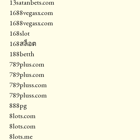
13satanbets.com
1688vegasx.com
1688vegasx.com
168slot
168สล็อต
188betth
789plus.com
789plus.com
789pluss.com
789pluss.com
888pg
8lots.com
8lots.com
8lots.me