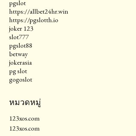
pgslot
https://allbet24hr.win
https://pgslotth.io
joker 123
slot777
pgslot88
betway
jokerasia
pg slot
gogoslot
หมวดหมู่
123xos.com
123xos.com