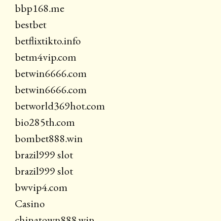
bbp168.me
bestbet
betflixtikto.info
betm4vip.com
betwin6666.com
betwin6666.com
betworld369hot.com
bio285th.com
bombet888.win
brazil999 slot
brazil999 slot
bwvip4.com
Casino
chinatown888.win