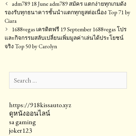
Post
adm789 18 June adm789 สมัคร แตกง่ายทุกเกมดัง
navigation
รองรับทุกธนาคารชั้นนำแตกทุกยูสต่อเนื่อง Top 71 by
Ciara
1688vegas เครดิตฟรี 19 September 1688vegas โปร
และกิจกรรมสลับเปลี่ยนเพิ่มมูลค่าเล่นได้ประโยชน์
จริง Top 50 by Carolyn
Search
for:
https://918kissauto.xyz
ดูหนังออนไลน์
sa gaming
joker123