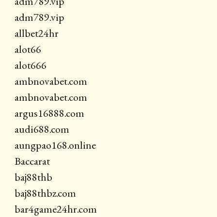
adm789.vip
adm789.vip
allbet24hr
alot66
alot666
ambnovabet.com
ambnovabet.com
argus16888.com
audi688.com
aungpao168.online
Baccarat
baj88thb
baj88thbz.com
bar4game24hr.com