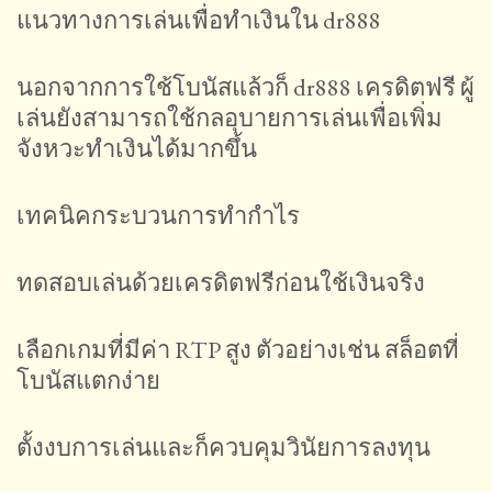
แนวทางการเล่นเพื่อทำเงินใน dr888
นอกจากการใช้โบนัสแล้วก็ dr888 เครดิตฟรี ผู้
เล่นยังสามารถใช้กลอุบายการเล่นเพื่อเพิ่ม
จังหวะทำเงินได้มากขึ้น
เทคนิคกระบวนการทำกำไร
ทดสอบเล่นด้วยเครดิตฟรีก่อนใช้เงินจริง
เลือกเกมที่มีค่า RTP สูง ตัวอย่างเช่น สล็อตที่
โบนัสแตกง่าย
ตั้งงบการเล่นและก็ควบคุมวินัยการลงทุน