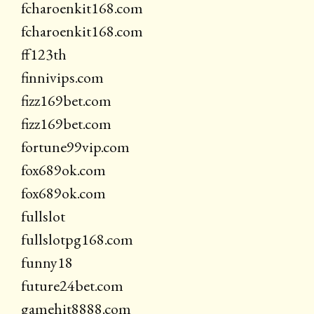
fcharoenkit168.com
fcharoenkit168.com
ff123th
finnivips.com
fizz169bet.com
fizz169bet.com
fortune99vip.com
fox689ok.com
fox689ok.com
fullslot
fullslotpg168.com
funny18
future24bet.com
gamehit8888.com