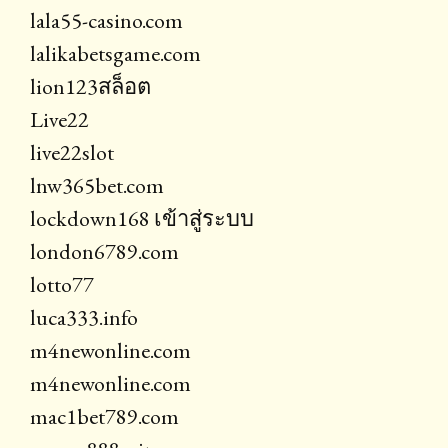
lala55-casino.com
lalikabetsgame.com
lion123สล็อต
Live22
live22slot
lnw365bet.com
lockdown168 เข้าสู่ระบบ
london6789.com
lotto77
luca333.info
m4newonline.com
m4newonline.com
mac1bet789.com