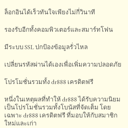
ล็อกอินได้เร็วทันใจเพียงไม่กี่วินาที
รองรับอีกทั้งคอมพิวเตอร์และสมาร์ทโฟน
มีระบบ SSL ปกป้องข้อมูลรั่วไหล
เปลี่ยนรหัสผ่านได้เองเพื่อเพิ่มความปลอดภัย
โปรโมชั่นรวมทั้ง dr888 เครดิตฟรี
หนึ่งในเหตุผลที่ทำให้ dr888 ได้รับความนิยม
เป็นโปรโมชั่นรวมทั้งโบนัสที่จัดเต็ม โดย
เฉพาะ dr888 เครดิตฟรี ที่มอบให้กับสมาชิก
ใหม่และเก่า