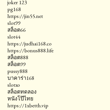
joker 123
pg168
https://jin55.net
slot99
สล็อต66
slot44
https://judhai168.co
https://bonus888.life
สล็อต888
สล็อต99
pussy888
บาคาร่า168
slotxo
สล็อตทดลอง
หนังโป๊ไทย
https://1xbetth.vip