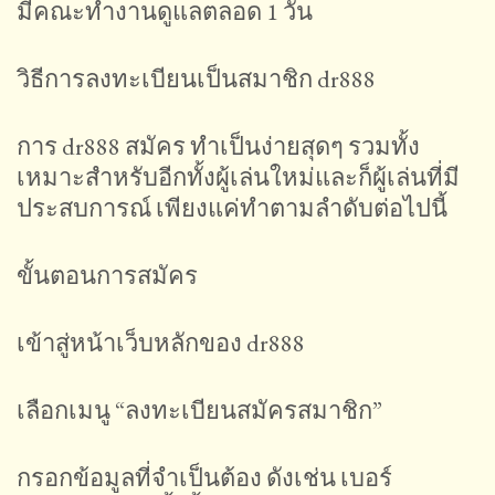
มีคณะทำงานดูแลตลอด 1 วัน
วิธีการลงทะเบียนเป็นสมาชิก dr888
การ dr888 สมัคร ทำเป็นง่ายสุดๆ รวมทั้ง
เหมาะสำหรับอีกทั้งผู้เล่นใหม่และก็ผู้เล่นที่มี
ประสบการณ์ เพียงแค่ทำตามลำดับต่อไปนี้
ขั้นตอนการสมัคร
เข้าสู่หน้าเว็บหลักของ dr888
เลือกเมนู “ลงทะเบียนสมัครสมาชิก”
กรอกข้อมูลที่จำเป็นต้อง ดังเช่น เบอร์