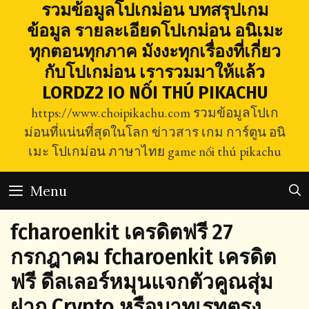
Skip
รวมข้อมูลโปเกม่อน บทสรุปเกม
to
ข้อมูล รายละเอียดโปเกม่อน อนิเมะ
content
ทุกตอนทุกภาค มังงะทุกเรื่องที่เกี่ยว
กับโปเกม่อน เรารวมมาให้แล้ว
LORDZ2 IO NỐI THÚ PIKACHU
https://www.choipikachu.com รวมข้อมูลโปเก
ม่อนที่แน่นที่สุดในโลก ข่าวสาร เกม การ์ตูน อนิ
เมะ โปเกม่อน ภาษาไทย game nối thú pikachu
Menu
fcharoenkit เครดิตฟรี 27
กรกฎาคม fcharoenkit เครดิต
ฟรี ดีลเลอร์หมุนแจกตัวคูณสุ่ม
ฝาก Crypto หรือบาทเรทตรง