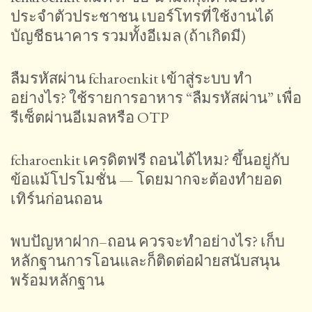
ประจำตัวประชาชน เบอร์โทรที่ใช้งานได้
บัญชีธนาคาร รวมทั้งอีเมล (ถ้าเกิดมี)
ลืมรหัสผ่าน fcharoenkit เข้าสู่ระบบ ทำ
อย่างไร? ใช้รายการอาหาร “ลืมรหัสผ่าน” เพื่อ
รีเซ็ตผ่านอีเมลหรือ OTP
fcharoenkit เครดิตฟรี ถอนได้ไหม? ขึ้นอยู่กับ
ข้อแม้โปรโมชั่น — โดยมากจะต้องทำยอด
เทิร์นก่อนถอน
พบปัญหาฝาก–ถอน ควรจะทำอย่างไร? เก็บ
หลักฐานการโอนและก็ติดต่อฝ่ายสนับสนุน
พร้อมหลักฐาน