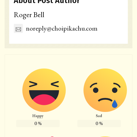
About Post Author
Roger Bell
noreply@choipikachu.com
Happy
Sad
0
%
0
%