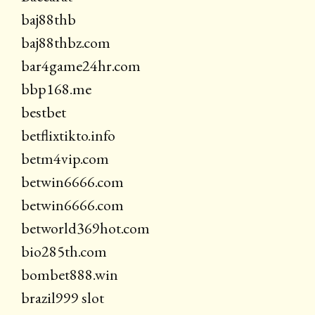
baj88thb
baj88thbz.com
bar4game24hr.com
bbp168.me
bestbet
betflixtikto.info
betm4vip.com
betwin6666.com
betwin6666.com
betworld369hot.com
bio285th.com
bombet888.win
brazil999 slot