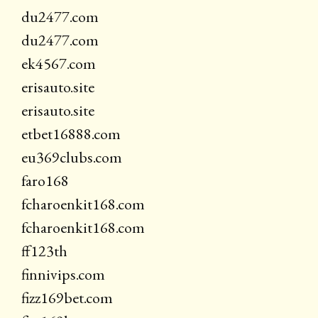
du2477.com
du2477.com
ek4567.com
erisauto.site
erisauto.site
etbet16888.com
eu369clubs.com
faro168
fcharoenkit168.com
fcharoenkit168.com
ff123th
finnivips.com
fizz169bet.com