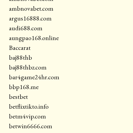
ambnovabet.com
argus16888.com
audi688.com
aungpao168.online
Baccarat
baj88thb
baj88thbz.com
bar4game24hr.com
bbp168.me
bestbet
betflixtikto.info
betm4vip.com
betwin6666.com