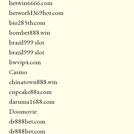
betwin6666.com
betworld369hot.com
bio285th.com
bombet888.win
brazil999 slot
brazil999 slot
bwvip4.com
Casino
chinatown888.win
cupcake88x.com
daruma1688.com
Doomovie
dr888bet.com
dr888bet.com