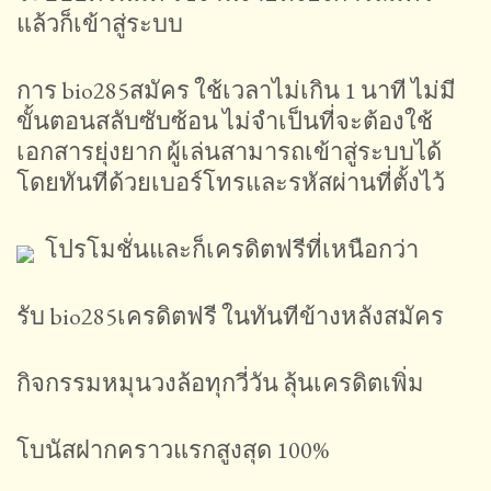
แล้วก็เข้าสู่ระบบ
การ bio285สมัคร ใช้เวลาไม่เกิน 1 นาที ไม่มี
ขั้นตอนสลับซับซ้อน ไม่จำเป็นที่จะต้องใช้
เอกสารยุ่งยาก ผู้เล่นสามารถเข้าสู่ระบบได้
โดยทันทีด้วยเบอร์โทรและรหัสผ่านที่ตั้งไว้
โปรโมชั่นและก็เครดิตฟรีที่เหนือกว่า
รับ bio285เครดิตฟรี ในทันทีข้างหลังสมัคร
กิจกรรมหมุนวงล้อทุกวี่วัน ลุ้นเครดิตเพิ่ม
โบนัสฝากคราวแรกสูงสุด 100%