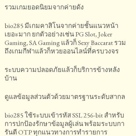
รวมเกมยอดนิยมจากค่ายดัง
bio285 มีเกมคาสิโนจากค่ายชั้นแนวหน้า
เยอะมาก ยกตัวอย่างเช่น PG Slot, Joker
Gaming, SA Gaming แล้วก็ Sexy Baccarat รวม
ถึงเกมกีฬาแล้วก็หวยออนไลน์ที่ครบวงจร
ระบบความปลอดภัยแล้วก็บริการข้างหลัง
บ้าน
ดูแลข้อมูลส่วนตัวด้วยมาตรฐานระดับสากล
bio285 ใช้ระบบเข้ารหัส SSL 256-bit สำหรับ
การปกป้องรักษาข้อมูลผู้เล่น พร้อมระบบกา
รันตี OTP ทุกแนวทางการทำรายการ