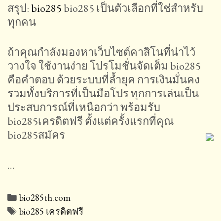
สรุป:
bio285
bio285 เป็นตัวเลือกที่ใช่สำหรับ
ทุกคน
ถ้าคุณกำลังมองหาเว็บไซต์คาสิโนที่น่าไว้
วางใจ ใช้งานง่าย โปรโมชั่นจัดเต็ม bio285
คือคำตอบ ด้วยระบบที่ล้ำยุค การเงินมั่นคง
รวมทั้งบริการที่เป็นมือโปร ทุกการเล่นเป็น
ประสบการณ์ที่เหนือกว่า พร้อมรับ
bio285เครดิตฟรี ตั้งแต่ครั้งแรกที่คุณ
bio285สมัคร
…
Categories
bio285th.com
Tags
bio285 เครดิตฟรี