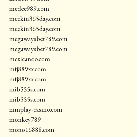
medee989.com
meekin365day.com
meekin365day.com
megawaysbet789.com
megawaysbet789.com
mexicanoo.com
mfj889xx.com
mfj889xx.com
mib555s.com
mib555s.com
mmplay-casino.com
monkey789
mono16888.com