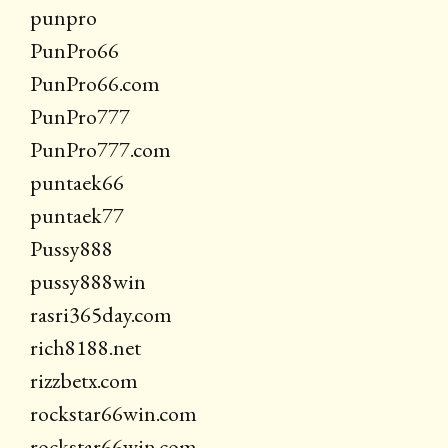
punpro
PunPro66
PunPro66.com
PunPro777
PunPro777.com
puntaek66
puntaek77
Pussy888
pussy888win
rasri365day.com
rich8188.net
rizzbetx.com
rockstar66win.com
rockstar66win.com