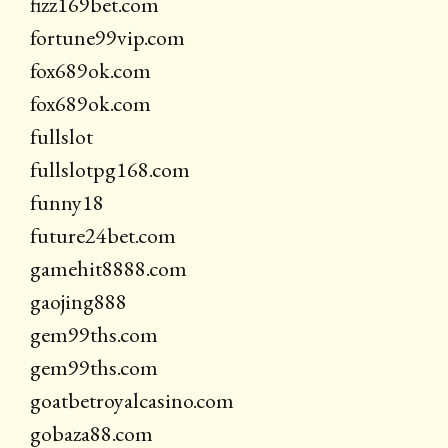
fizz169bet.com
fortune99vip.com
fox689ok.com
fox689ok.com
fullslot
fullslotpg168.com
funny18
future24bet.com
gamehit8888.com
gaojing888
gem99ths.com
gem99ths.com
goatbetroyalcasino.com
gobaza88.com