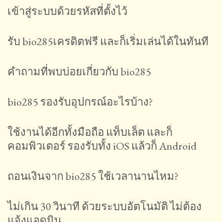
เข้าสู่ระบบด้วยรหัสที่ตั้งไว้
รับ bio285เครดิตฟรี และก็เริ่มเล่นได้ในทันที
คำถามที่พบบ่อยเกี่ยวกับ bio285
bio285 รองรับอุปกรณ์อะไรบ้าง?
ใช้งานได้อีกทั้งมือถือ แท็บเล็ต และก็
คอมพิวเตอร์ รองรับทั้ง iOS แล้วก็ Android
ถอนเงินจาก bio285 ใช้เวลานานไหม?
ไม่เกิน 30 วินาที ด้วยระบบอัตโนมัติ ไม่ต้อง
แจ้งแอดมิน