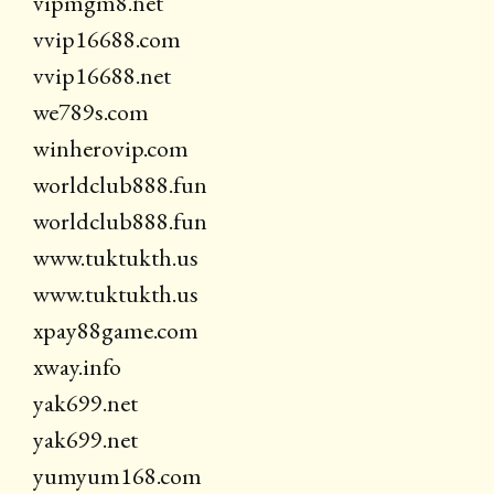
vipmgm8.net
vvip16688.com
vvip16688.net
we789s.com
winherovip.com
worldclub888.fun
worldclub888.fun
www.tuktukth.us
www.tuktukth.us
xpay88game.com
xway.info
yak699.net
yak699.net
yumyum168.com