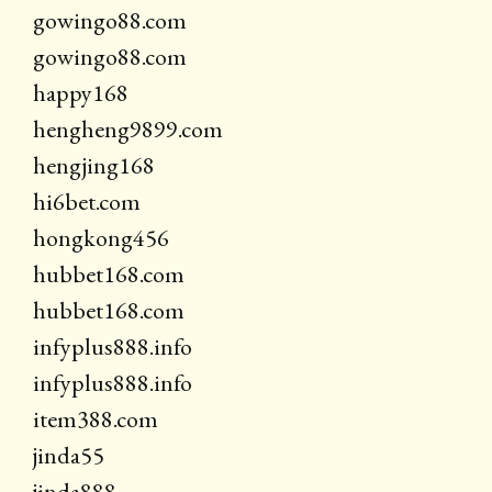
gowingo88.com
gowingo88.com
happy168
hengheng9899.com
hengjing168
hi6bet.com
hongkong456
hubbet168.com
hubbet168.com
infyplus888.info
infyplus888.info
item388.com
jinda55
jinda888