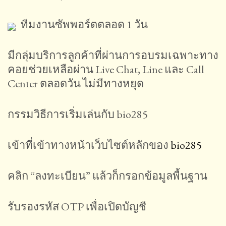
ทีมงานซัพพอร์ตตลอด 1 วัน
มีกลุ่มบริการลูกค้าที่ผ่านการอบรมเฉพาะทาง
คอยช่วยเหลือผ่าน Live Chat, Line และ Call
Center ตลอดวัน ไม่มีทางหยุด
กรรมวิธีการเริ่มเล่นกับ bio285
เข้าที่เข้าทางหน้าเว็บไซต์หลักของ
bio285
คลิก “ลงทะเบียน” แล้วก็กรอกข้อมูลพื้นฐาน
รับรองรหัส OTP เพื่อเปิดบัญชี