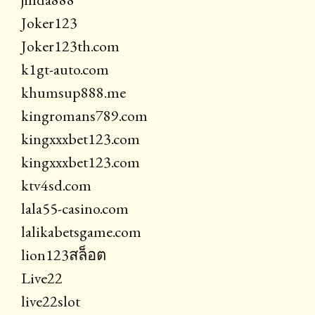
Joker123
Joker123th.com
k1gt-auto.com
khumsup888.me
kingromans789.com
kingxxxbet123.com
kingxxxbet123.com
ktv4sd.com
lala55-casino.com
lalikabetsgame.com
lion123สล็อต
Live22
live22slot