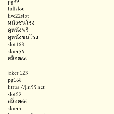
pg99
fullslot
live22slot
หนังชนโรง
ดูหนังฟรี
ดูหนังชนโรง
slot168
slot456
สล็อต66
joker 123
pg168
https://jin55.net
slot99
สล็อต66
slot44