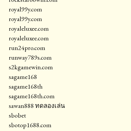
royal99y.com
royal99y.com
royaleluxee.com
royaleluxee.com
run24pro.com
runway789s.com
s2kgamewin.com
sagame168
sagame168th
sagame168th.com
sawan888 ทดลองเล่น
sbobet
sbotop1688.com