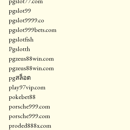
pgslot77.com
pgslot99
pgslot9999.co
pgslot999bets.com
pgslotfish
Pgslotth
pgzeus88win.com
pgzeus88win.com
pgสล็อต
play97vip.com
pokebet88
porsche999.com
porsche999.com
proded888x.com