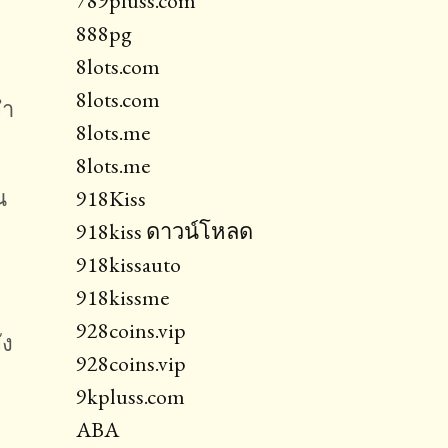
789pluss.com
888pg
8lots.com
8lots.com
จำ
8lots.me
8lots.me
น
918Kiss
918kiss ดาวน์โหลด
918kissauto
918kissme
928coins.vip
ัง
928coins.vip
9kpluss.com
ABA