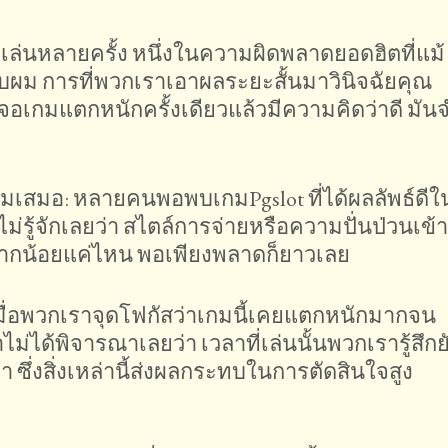
เล่นหลายครั้ง หนึ่งในความผิดพลาดยอดฮิตที่แม้
รับผม การที่พวกเราเอาผลระยะสั้นมาวินิจฉัยคุณ
จอเกมแตกหนักครั้งเดียวแล้วมีความคิดว่าดี มัน
สมเสมอ: หลายคนพอพบเกมPgslot ที่ได้ผลลัพธ์ดีใ
ไม่รู้จักเลยว่า สไตล์การจ่ายหรือความปั่นป่วนเข้า
กน้อยแค่ไหน พอเพียงพลาดก็ยาวเลย
เมื่อพวกเราจุดโฟกัสว่าเกมนี้เคยแตกหนักมากจน
่ได้พิจารณาเลยว่า เวลาที่เล่นนั้นพวกเรารู้สึกย
่า ซึ่งสิ่งเหล่านี้ส่งผลกระทบในการตัดสินใจสูง