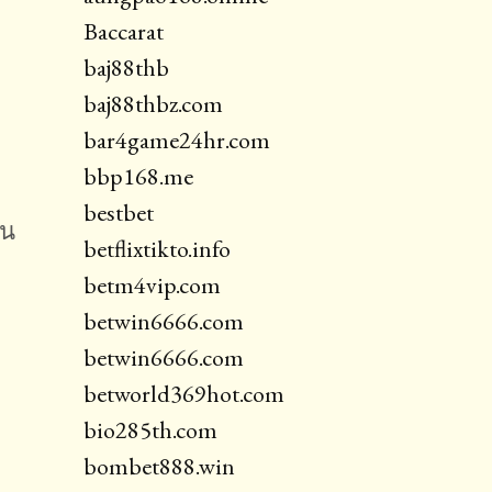
Baccarat
baj88thb
baj88thbz.com
bar4game24hr.com
bbp168.me
bestbet
ัน
betflixtikto.info
betm4vip.com
betwin6666.com
betwin6666.com
betworld369hot.com
bio285th.com
bombet888.win