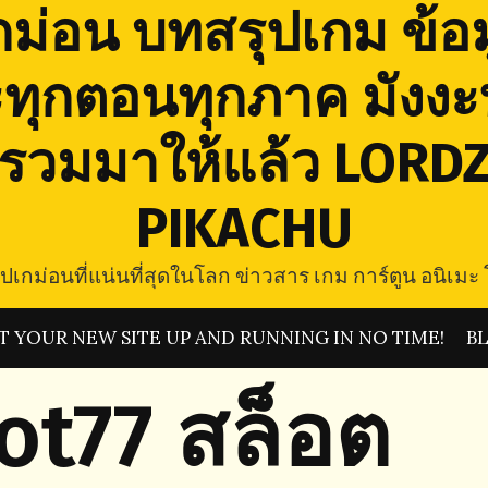
ม่อน บทสรุปเกม ข้อ
ุกตอนทุกภาค มังงะทุกเ
ารวมมาให้แล้ว LORDZ
PIKACHU
ปเกม่อนที่แน่นที่สุดในโลก ข่าวสาร เกม การ์ตูน อนิเม
T YOUR NEW SITE UP AND RUNNING IN NO TIME!
B
ot77 สล็อต