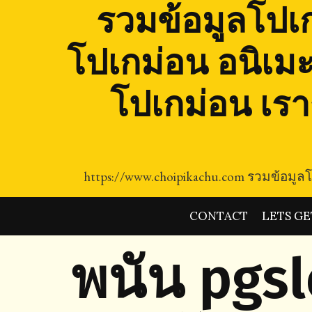
Skip
รวมข้อมูลโปเก
to
content
โปเกม่อน อนิเมะท
โปเกม่อน เร
https://www.choipikachu.com รวมข้อมูลโ
CONTACT
LETS GE
พนัน pgsl