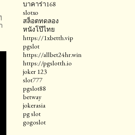
บาคาร่า168
slotxo
ๆ
สล็อตทดลอง
า
หนังโป๊ไทย
https://1xbetth.vip
pgslot
https://allbet24hr.win
https://pgslotth.io
joker 123
slot777
pgslot88
betway
jokerasia
pg slot
gogoslot