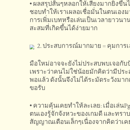
• ผลสรุปสั้นๆหลอกให้เสี่ยงมากยิ่งขึ้น
ชอบทำให้เราเผลอเชื่อมั่นในตนเองมากย
การเพิ่มเบทหรือเล่นเป็นเวลายาวนานกว
สะสมที่เกิดขึ้นได้ง่ายมาก
2. ประสบการณ์มากมาย = คุมการเ
มือใหม่อาจจะยังไม่ประสบพบเจอกับปัญ
เพราะว่าคนไม่ใช่น้อยมักคิดว่ามีปร
พอแล้ว ดังนั้นจึงไม่ได้ระมัดระวังมา
ขอรับ
• ความคุ้นเคยทำให้ละเลย: เมื่อเล่น
ตนเองรู้จักจังหวะของเกมดี และทราบว
สัญญาณเตือนเล็กๆเนื่องจากคิดว่าเค