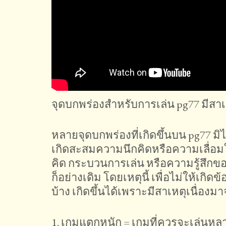
จุดบกพร่องสำหรับการเล่น pg77 มีสา
หลายจุดบกพร่องที่เกิดขึ้นบน pg77 ม
เกิดสะสมความนึกคิดหรือความเลื่อมใ
คิด กระบวนการเล่น หรือความรู้สึกของ
ก็อย่างเดิม โดยเหตุนี้ เพื่อไม่ให้เกิ
บ้าง เกิดขึ้นได้เพราะมีสาเหตุเนื่อง
1. เกมแตกหนัก = เกมที่ควรจะเล่นหลา