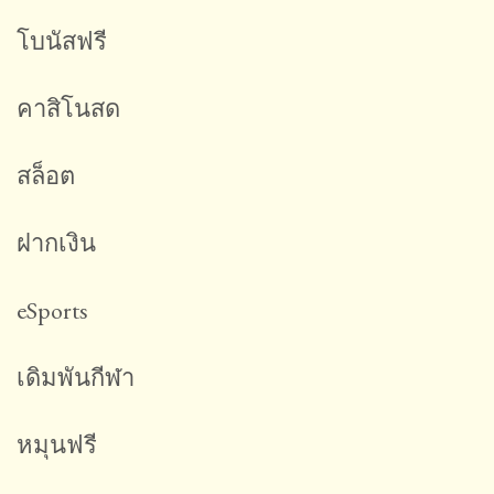
โบนัสฟรี
คาสิโนสด
สล็อต
ฝากเงิน
eSports
เดิมพันกีฬา
หมุนฟรี