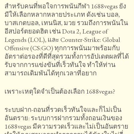
สำหรับคนที่พอใจการพนันกีฬา 1688vegas ยัง
มีให้เลือกหลากหลายประเภท ดังเช่น บอล,
บาสเกตบอล, เทนนิส, มวย รวมถึงการพนันใน
อีสปอร์ตยอดฮิต เช่น Dota 2, League of
Legends (LOL), และ Counter-Strike: Global
Offensive (CS:GO) ทุกการพนันมาพร้อมกับ
อัตราต่อรองที่ดีที่สุดรวมทั้งการอัปเดตผลที่ได้
รับจากการแข่งขันที่เร็วทันใจ ทำให้ท่าน
สามารถเดิมพันได้ทุกเวลาที่อยาก
เพราะเหตุใดจำเป็นต้องเลือก 1688vegas?
ระบบฝาก-ถอนที่รวดเร็วทันใจและก็ไม่เป็น
อันตราย: ระบบการฝากรวมทั้งถอนเงินของ
1688vegas มีความรวดเร็วและไม่เป็นอันตราย