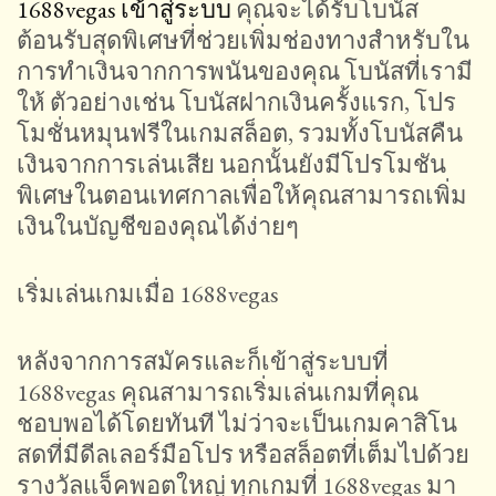
1688vegas เข้าสู่ระบบ
คุณจะได้รับโบนัส
ต้อนรับสุดพิเศษที่ช่วยเพิ่มช่องทางสำหรับใน
การทำเงินจากการพนันของคุณ โบนัสที่เรามี
ให้ ตัวอย่างเช่น โบนัสฝากเงินครั้งแรก, โปร
โมชั่นหมุนฟรีในเกมสล็อต, รวมทั้งโบนัสคืน
เงินจากการเล่นเสีย นอกนั้นยังมีโปรโมชัน
พิเศษในตอนเทศกาลเพื่อให้คุณสามารถเพิ่ม
เงินในบัญชีของคุณได้ง่ายๆ
เริ่มเล่นเกมเมื่อ 1688vegas
หลังจากการสมัครและก็เข้าสู่ระบบที่
1688vegas คุณสามารถเริ่มเล่นเกมที่คุณ
ชอบพอได้โดยทันที ไม่ว่าจะเป็นเกมคาสิโน
สดที่มีดีลเลอร์มือโปร หรือสล็อตที่เต็มไปด้วย
รางวัลแจ็คพอตใหญ่ ทุกเกมที่ 1688vegas มา