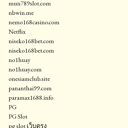
mun789slot.com
nbwin.me
nemo168casino.com
Netflix
niseko168bet.com
niseko168bet.com
no1huay
no1huay.com
onesiamclub.site
pananthai99.com
paramax1688.info
PG
PG Slot
pg slot เว็บตรง