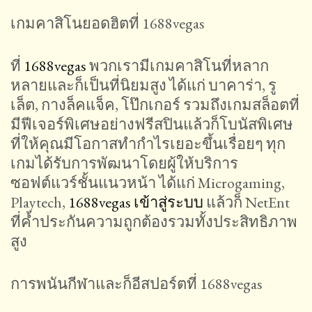
เกมคาสิโนยอดฮิตที่ 1688vegas
ที่
1688vegas
พวกเรามีเกมคาสิโนที่หลาก
หลายและก็เป็นที่นิยมสูง ได้แก่ บาคาร่า, รู
เล็ต, กางล็คแจ็ค, โป๊กเกอร์ รวมถึงเกมสล็อตที่
มีฟีเจอร์พิเศษอย่างฟรีสปินแล้วก็โบนัสพิเศษ
ที่ให้คุณมีโอกาสทำกำไรเยอะขึ้นเรื่อยๆ ทุก
เกมได้รับการพัฒนาโดยผู้ให้บริการ
ซอฟต์แวร์ชั้นแนวหน้า ได้แก่ Microgaming,
Playtech,
1688vegas เข้าสู่ระบบ
แล้วก็ NetEnt
ที่ค้ำประกันความถูกต้องรวมทั้งประสิทธิภาพ
สูง
การพนันกีฬาและก็อีสปอร์ตที่ 1688vegas