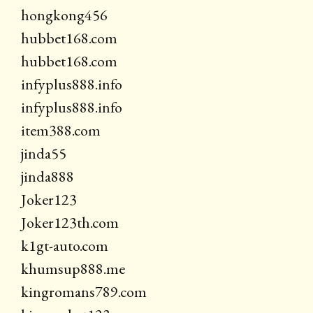
hongkong456
hubbet168.com
hubbet168.com
infyplus888.info
infyplus888.info
item388.com
jinda55
jinda888
Joker123
Joker123th.com
k1gt-auto.com
khumsup888.me
kingromans789.com