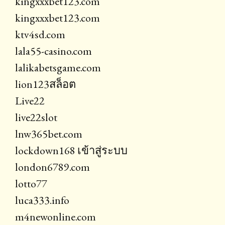
kingxxxbet123.com
kingxxxbet123.com
ktv4sd.com
lala55-casino.com
lalikabetsgame.com
lion123สล็อต
Live22
live22slot
lnw365bet.com
lockdown168 เข้าสู่ระบบ
london6789.com
lotto77
luca333.info
m4newonline.com