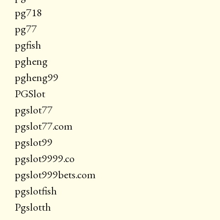
pg718
pg77
pgfish
pgheng
pgheng99
PGSlot
pgslot77
pgslot77.com
pgslot99
pgslot9999.co
pgslot999bets.com
pgslotfish
Pgslotth