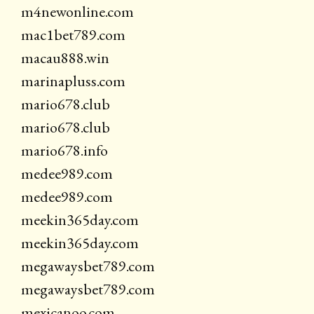
m4newonline.com
mac1bet789.com
macau888.win
marinapluss.com
mario678.club
mario678.club
mario678.info
medee989.com
medee989.com
meekin365day.com
meekin365day.com
megawaysbet789.com
megawaysbet789.com
mexicanoo.com