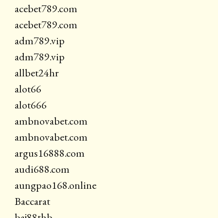
acebet789.com
acebet789.com
adm789.vip
adm789.vip
allbet24hr
alot66
alot666
ambnovabet.com
ambnovabet.com
argus16888.com
audi688.com
aungpao168.online
Baccarat
baj88thb