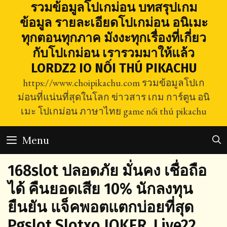
Skip
รวมข้อมูลโปเกม่อน บทสรุปเกม
to
ข้อมูล รายละเอียดโปเกม่อน อนิเมะ
content
ทุกตอนทุกภาค มังงะทุกเรื่องที่เกี่ยว
กับโปเกม่อน เรารวมมาให้แล้ว
LORDZ2 IO NỐI THÚ PIKACHU
https://www.choipikachu.com รวมข้อมูลโปเก
ม่อนที่แน่นที่สุดในโลก ข่าวสาร เกม การ์ตูน อนิ
เมะ โปเกม่อน ภาษาไทย game nối thú pikachu
Menu
168slot ปลอดภัย มั่นคง เชื่อถือ
ได้ คืนยอดเสีย 10% นักลงทุน
ยืนยัน แจ็คพอตแตกบ่อยที่สุด
Pgslot,Slotxo,JOKER ,Live22