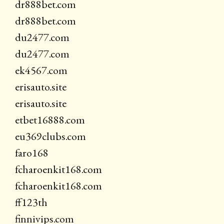
dr888bet.com
dr888bet.com
du2477.com
du2477.com
ek4567.com
erisauto.site
erisauto.site
etbet16888.com
eu369clubs.com
faro168
fcharoenkit168.com
fcharoenkit168.com
ff123th
finnivips.com