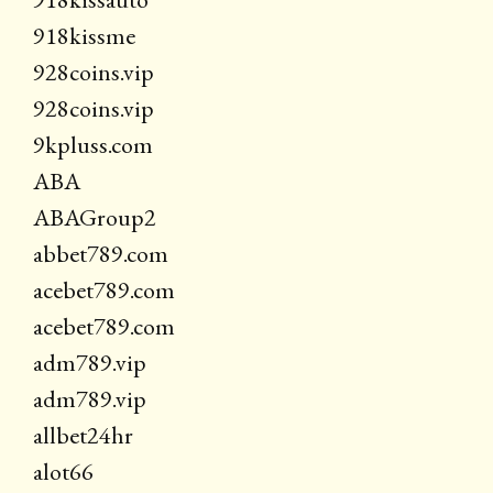
918kissme
928coins.vip
928coins.vip
9kpluss.com
ABA
ABAGroup2
abbet789.com
acebet789.com
acebet789.com
adm789.vip
adm789.vip
allbet24hr
alot66