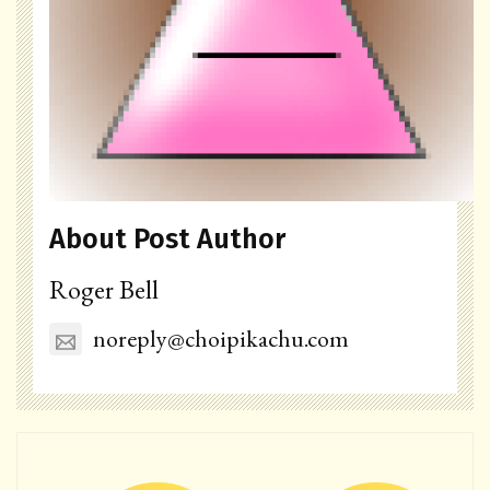
About Post Author
Roger Bell
noreply@choipikachu.com