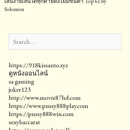
เล่นง่ายเล่นได้ทุกค่ายดังไม่มีขั้นต่ำ Top 61 by
Solomon
Search
for:
https://918kissauto.xyz
ดูหนังออนไลน์
sa gaming
joker123
http://www.movie87hd.com
https://www.pussy888play.com
https://pussy888win.com
sexybaccarat