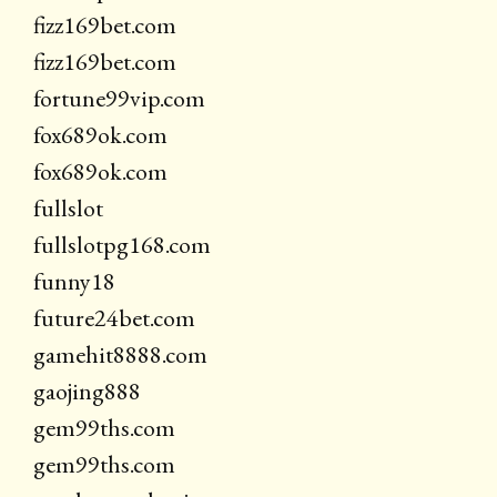
fizz169bet.com
fizz169bet.com
fortune99vip.com
fox689ok.com
fox689ok.com
fullslot
fullslotpg168.com
funny18
future24bet.com
gamehit8888.com
gaojing888
gem99ths.com
gem99ths.com