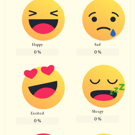
Happy
Sad
0
%
0
%
Sleepy
Excited
0
%
0
%