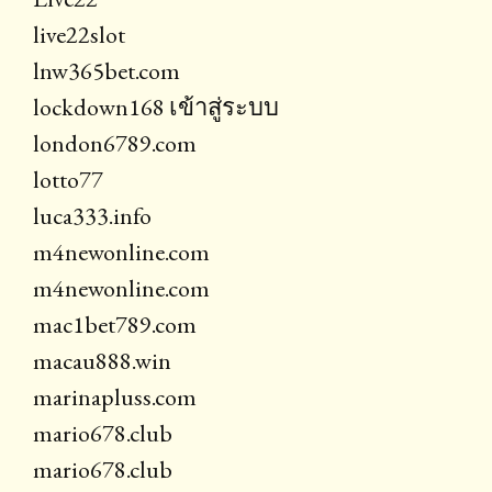
live22slot
lnw365bet.com
lockdown168 เข้าสู่ระบบ
london6789.com
lotto77
luca333.info
m4newonline.com
m4newonline.com
mac1bet789.com
macau888.win
marinapluss.com
mario678.club
mario678.club