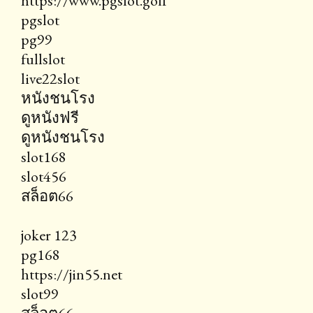
https://www.pgslot.golf
pgslot
pg99
fullslot
live22slot
หนังชนโรง
ดูหนังฟรี
ดูหนังชนโรง
slot168
slot456
สล็อต66
joker 123
pg168
https://jin55.net
slot99