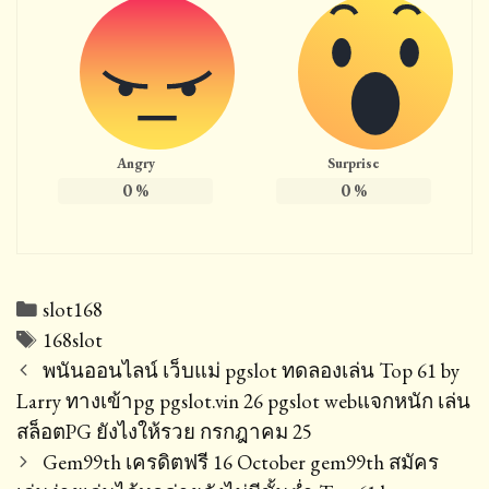
Angry
Surprise
0
%
0
%
Categories
slot168
Tags
168slot
Post
พนันออนไลน์ เว็บแม่ pgslot ทดลองเล่น Top 61 by
navigation
Larry ทางเข้าpg pgslot.vin 26 pgslot webแจกหนัก เล่น
สล็อตPG ยังไงให้รวย กรกฎาคม 25
Gem99th เครดิตฟรี 16 October gem99th สมัคร