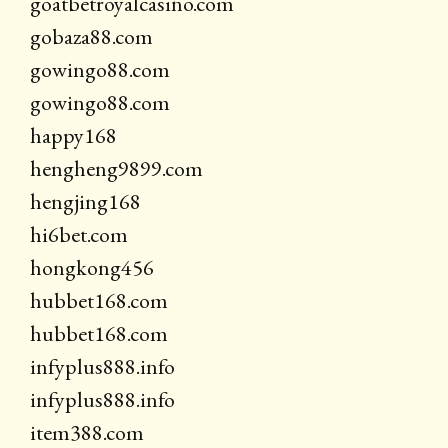
goatbetroyalcasino.com
gobaza88.com
gowingo88.com
gowingo88.com
happy168
hengheng9899.com
hengjing168
hi6bet.com
hongkong456
hubbet168.com
hubbet168.com
infyplus888.info
infyplus888.info
item388.com