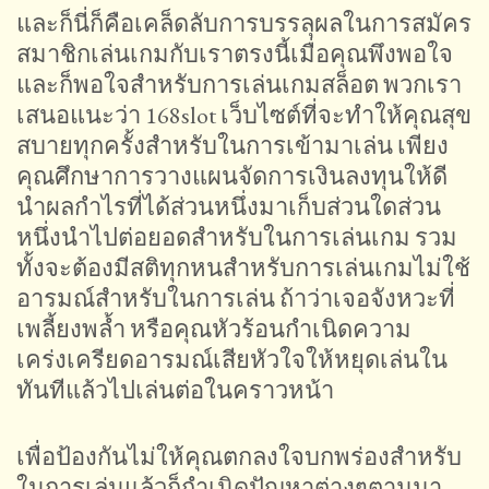
และก็นี่ก็คือเคล็ดลับการบรรลุผลในการสมัคร
สมาชิกเล่นเกมกับเราตรงนี้เมื่อคุณพึงพอใจ
และก็พอใจสำหรับการเล่นเกมสล็อต พวกเรา
เสนอแนะว่า 168slot เว็บไซต์ที่จะทำให้คุณสุข
สบายทุกครั้งสำหรับในการเข้ามาเล่น เพียง
คุณศึกษาการวางแผนจัดการเงินลงทุนให้ดี
นำผลกำไรที่ได้ส่วนหนึ่งมาเก็บส่วนใดส่วน
หนึ่งนำไปต่อยอดสำหรับในการเล่นเกม รวม
ทั้งจะต้องมีสติทุกหนสำหรับการเล่นเกมไม่ใช้
อารมณ์สำหรับในการเล่น ถ้าว่าเจอจังหวะที่
เพลี้ยงพล้ำ หรือคุณหัวร้อนกำเนิดความ
เคร่งเครียดอารมณ์เสียหัวใจให้หยุดเล่นใน
ทันทีแล้วไปเล่นต่อในคราวหน้า
เพื่อป้องกันไม่ให้คุณตกลงใจบกพร่องสำหรับ
ในการเล่นแล้วก็กำเนิดปัญหาต่างๆตามมา