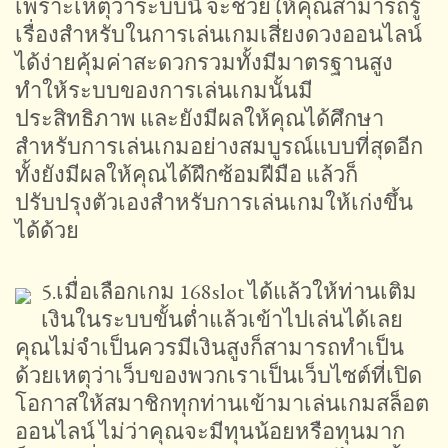
เพราะเหตุว่าระบบนี้ จะช่วยให้คุณสามารถรู้
เรื่องสำหรับในการเล่นเกมเสี่ยงดวงออนไลน์
ได้ง่ายคุ้มค่าสะดวกรวมทั้งมีมาตรฐานสูง
ทำให้ระบบของการเล่นเกมนั้นมี
ประสิทธิภาพ และยังมีผลให้คุณได้ศึกษา
สำหรับการเล่นเกมอย่างสมบูรณ์แบบที่สุดอีก
ทั้งยังมีผลให้คุณได้ฝึกซ้อมฝีมือ แล้วก็
ปรับปรุงตัวเองสำหรับการเล่นเกมให้เก่งขึ้น
ได้ด้วย
5.เมื่อเลือกเกม 168slot ได้แล้วให้ท่านเติม
เงินในระบบขั้นต่ำแล้วเข้าไปเล่นได้เลย
คุณไม่จำเป็นควรมีเงินสูงก็สามารถทำเป็น
ด้วยเหตุว่าเว็บของพวกเราเป็นเว็บไซต์ที่เปิด
โอกาสให้สมาชิกทุกท่านเข้ามาเล่นเกมสล็อต
ออนไลน์ ไม่ว่าคุณจะมีทุนน้อยหรือทุนมาก