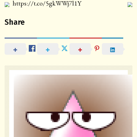
https://t.co/5gkWWj7l1Y
Share