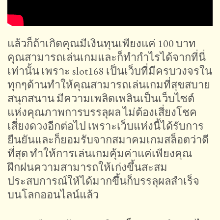
แล้วก็ถ้าเกิดคุณมีเงินทุนเพียงแค่ 100 บาท
คุณสามารถเล่นเกมและก็ทำกำไรได้จากที่นี่
เท่านั้น เพราะ slot168 เป็นเว็บที่มีครบวงจรใน
ทุกๆด้านทำให้คุณสามารถเล่นเกมที่สุขสบาย
สนุกสนาน มีความเพลิดเพลินเป็นเว็บไซต์
แห่งคุณภาพการบรรลุผล ไม่ต้องเสี่ยงโชค
เสี่ยงดวงอีกต่อไป เพราะเว็บแห่งนี้ได้รับการ
ยืนยันและก็ยอมรับจากสมาคมเกมสล็อตว่าดี
ที่สุด ทำให้การเล่นเกมคุ้มค่าแค่เพียงคุณ
ฝึกฝนความสามารถให้เก่งขึ้นสะสม
ประสบการณ์ให้ได้มากขึ้นก็บรรลุผลสำเร็จ
บนโลกออนไลน์แล้ว