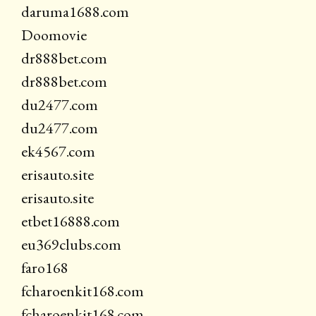
daruma1688.com
Doomovie
dr888bet.com
dr888bet.com
du2477.com
du2477.com
ek4567.com
erisauto.site
erisauto.site
etbet16888.com
eu369clubs.com
faro168
fcharoenkit168.com
fcharoenkit168.com