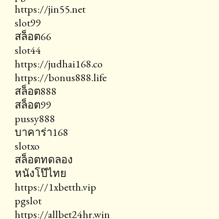
https://jin55.net
slot99
สล็อต66
slot44
https://judhai168.co
https://bonus888.life
สล็อต888
สล็อต99
pussy888
บาคาร่า168
slotxo
สล็อตทดลอง
หนังโป๊ไทย
https://1xbetth.vip
pgslot
https://allbet24hr.win