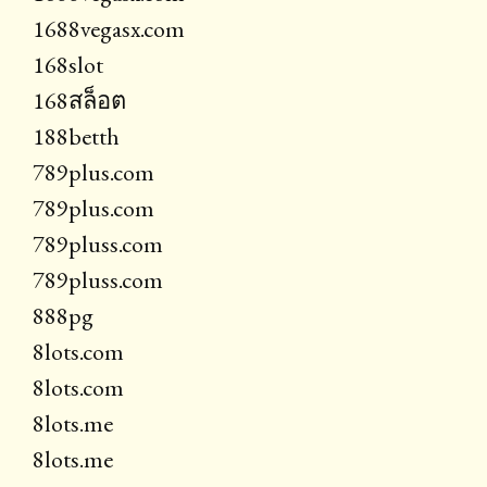
1688vegasx.com
168slot
168สล็อต
188betth
789plus.com
789plus.com
789pluss.com
789pluss.com
888pg
8lots.com
8lots.com
8lots.me
8lots.me