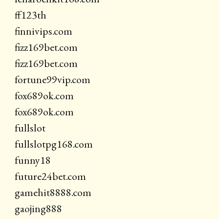
ff123th
finnivips.com
fizz169bet.com
fizz169bet.com
fortune99vip.com
fox689ok.com
fox689ok.com
fullslot
fullslotpg168.com
funny18
future24bet.com
gamehit8888.com
gaojing888