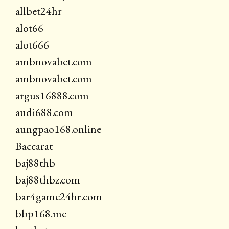
allbet24hr
alot66
alot666
ambnovabet.com
ambnovabet.com
argus16888.com
audi688.com
aungpao168.online
Baccarat
baj88thb
baj88thbz.com
bar4game24hr.com
bbp168.me