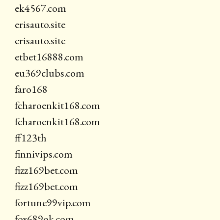
ek4567.com
erisauto.site
erisauto.site
etbet16888.com
eu369clubs.com
faro168
fcharoenkit168.com
fcharoenkit168.com
ff123th
finnivips.com
fizz169bet.com
fizz169bet.com
fortune99vip.com
fox689ok.com