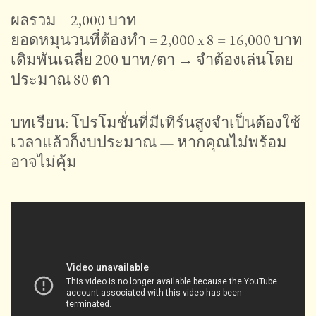
ผลรวม = 2,000 บาท
ยอดหมุนวนที่ต้องทำ = 2,000 x 8 = 16,000 บาท
เดิมพันเฉลี่ย 200 บาท/ตา → จำต้องเล่นโดย
ประมาณ 80 ตา
บทเรียน: โปรโมชั่นที่มีเทิร์นสูงจำเป็นต้องใช้
เวลาแล้วก็งบประมาณ — หากคุณไม่พร้อม
อาจไม่คุ้ม