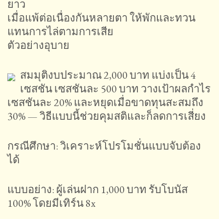
ยาว
เมื่อแพ้ต่อเนื่องกันหลายตา ให้พักและทวน
แทนการไล่ตามการเสีย
ตัวอย่างอุบาย
สมมุติงบประมาณ 2,000 บาท แบ่งเป็น 4
เซสชัน เซสชันละ 500 บาท วางเป้าผลกำไร
เซสชันละ 20% และหยุดเมื่อขาดทุนสะสมถึง
30% — วิธีแบบนี้ช่วยคุมสติและก็ลดการเสี่ยง
กรณีศึกษา: วิเคราะห์โปรโมชั่นแบบจับต้อง
ได้
แบบอย่าง: ผู้เล่นฝาก 1,000 บาท รับโบนัส
100% โดยมีเทิร์น 8x