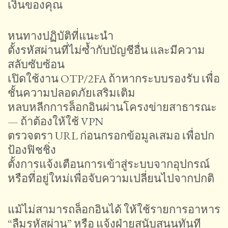
เงินของคุณ
หนทางปฏิบัติที่แนะนำ
ตั้งรหัสผ่านที่ไม่ซ้ำกับบัญชีอื่น และมีความ
สลับซับซ้อน
เปิดใช้งาน OTP/2FA ถ้าหากระบบรองรับ เพื่อ
ชั้นความปลอดภัยเสริมเติม
หลบหลีกการล็อกอินผ่านโครงข่ายสาธารณะ
— ถ้าต้องให้ใช้ VPN
ตรวจตรา URL ก่อนกรอกข้อมูลเสมอ เพื่อปก
ป้องฟิชชิ่ง
ตั้งการแจ้งเตือนการเข้าสู่ระบบจากอุปกรณ์
หรือที่อยู่ใหม่เพื่อจับความเปลี่ยนไปจากปกติ
แม้ไม่สามารถล็อกอินได้ ให้ใช้รายการอาหาร
“ลืมรหัสผ่าน” หรือ แจ้งฝ่ายสนับสนุนทันที