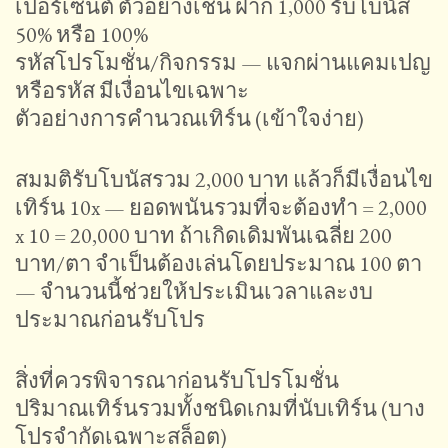
เปอร์เซ็นต์ ตัวอย่างเช่น ฝาก 1,000 รับโบนัส
50% หรือ 100%
รหัสโปรโมชั่น/กิจกรรม — แจกผ่านแคมเปญ
หรือรหัส มีเงื่อนไขเฉพาะ
ตัวอย่างการคำนวณเทิร์น (เข้าใจง่าย)
สมมติรับโบนัสรวม 2,000 บาท แล้วก็มีเงื่อนไข
เทิร์น 10x — ยอดพนันรวมที่จะต้องทำ = 2,000
x 10 = 20,000 บาท ถ้าเกิดเดิมพันเฉลี่ย 200
บาท/ตา จำเป็นต้องเล่นโดยประมาณ 100 ตา
— จำนวนนี้ช่วยให้ประเมินเวลาและงบ
ประมาณก่อนรับโปร
สิ่งที่ควรพิจารณาก่อนรับโปรโมชั่น
ปริมาณเทิร์นรวมทั้งชนิดเกมที่นับเทิร์น (บาง
โปรจำกัดเฉพาะสล็อต)