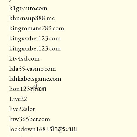
k1gt-auto.com
khumsup888.me
kingromans789.com
kingxxxbet123.com
kingxxxbet123.com
ktv4sd.com
lala55-casino.com
lalikabetsgame.com
lion123สล็อต
Live22
live22slot
lnw365bet.com
lockdown168 เข้าสู่ระบบ