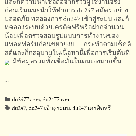
และก็ความน่าเชื่อถือจากรีวิวผู้ใช้งานจริง
ก่อนเริ่มแนะนำให้ทำการ du247 สมัคร อย่าง
ปลอดภัย ทดลองการ du247 เข้าสู่ระบบ และก็
ทดลองระบบด้วยเครดิตฟรีหรือฝากจำนวน
น้อยเพื่อตรวจสอบรูปแบบการทำงานของ
แพลตฟอร์มก่อนขยายงบ — กระทำตามเช็คลิ
สต์และก็กลอุบายในเนื้อหานี้เพื่อการเริ่มต้นที่
มีข้อมูลรวมทั้งเชื่อมั่นในตนเองมากขึ้น
…
Categories
du2477.com
,
du2477.com
Tags
du247
,
du247 เข้าสู่ระบบ
,
du247 เครดิตฟรี