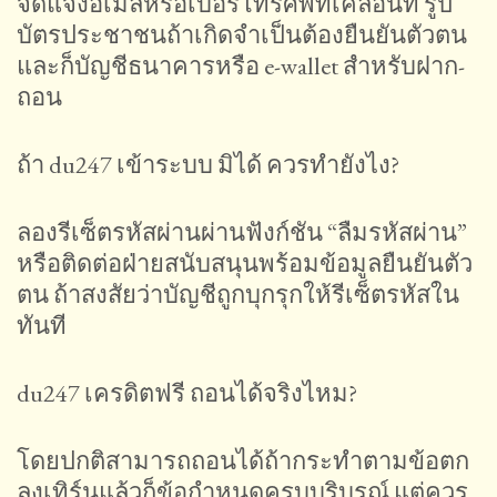
จัดแจงอีเมลหรือเบอร์โทรศัพท์เคลื่อนที่ รูป
บัตรประชาชนถ้าเกิดจำเป็นต้องยืนยันตัวตน
และก็บัญชีธนาคารหรือ e-wallet สำหรับฝาก-
ถอน
ถ้า du247 เข้าระบบ มิได้ ควรทำยังไง?
ลองรีเซ็ตรหัสผ่านผ่านฟังก์ชัน “ลืมรหัสผ่าน”
หรือติดต่อฝ่ายสนับสนุนพร้อมข้อมูลยืนยันตัว
ตน ถ้าสงสัยว่าบัญชีถูกบุกรุกให้รีเซ็ตรหัสใน
ทันที
du247 เครดิตฟรี ถอนได้จริงไหม?
โดยปกติสามารถถอนได้ถ้ากระทำตามข้อตก
ลงเทิร์นแล้วก็ข้อกำหนดครบบริบรูณ์ แต่ควร