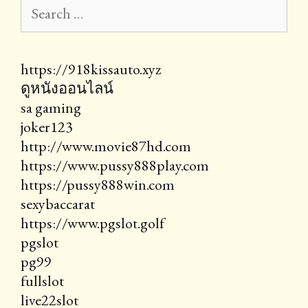
Search
for:
https://918kissauto.xyz
ดูหนังออนไลน์
sa gaming
joker123
http://www.movie87hd.com
https://www.pussy888play.com
https://pussy888win.com
sexybaccarat
https://www.pgslot.golf
pgslot
pg99
fullslot
live22slot