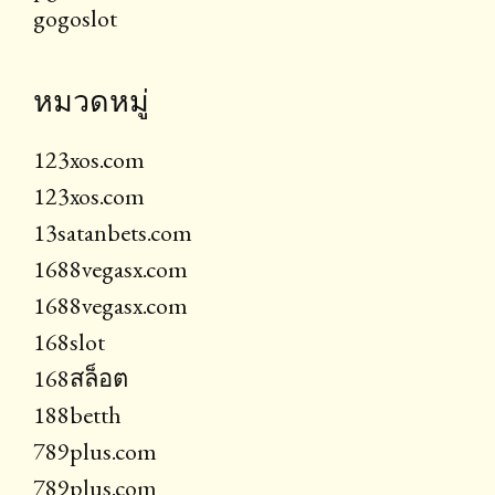
gogoslot
หมวดหมู่
123xos.com
123xos.com
13satanbets.com
1688vegasx.com
1688vegasx.com
168slot
168สล็อต
188betth
789plus.com
789plus.com