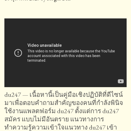
du247 — เนื้อหานี้เป็นคู่มือเชิงปฏิบัติที่ดีไซน์
มาเพื่อตอบคำถามสำคัญของคนที่กำลังพินิจ
ใช้งานแพลตฟอร์ม du247 ตั้งแต่การ du247
สมัคร แบบไม่มีอันตราย แนวทางการ
ทำความรู้ความเข้าใจแนวทาง du247 เข้า