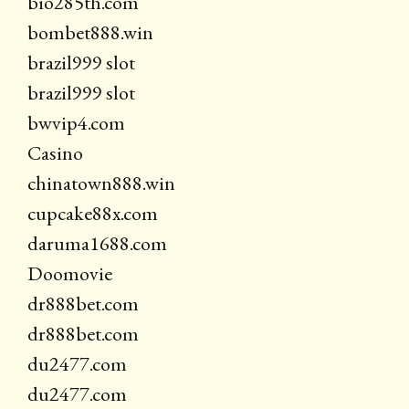
bio285th.com
bombet888.win
brazil999 slot
brazil999 slot
bwvip4.com
Casino
chinatown888.win
cupcake88x.com
daruma1688.com
Doomovie
dr888bet.com
dr888bet.com
du2477.com
du2477.com