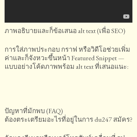
ภาพอธิบายและก็ข้อเสนอ alt text (เพื่อ SEO)
การใส่ภาพประกอบ กราฟ หรือวิดีโอช่วยเพิ่ม
ค่าและก็จังหวะขึ้นหน้า Featured Snippet —
แบบอย่างโค้ดภาพพร้อม alt text ที่เสนอแนะ:
ปัญหาที่มักพบ (FAQ)
ต้องตระเตรียมอะไรที่อยู่ในการ du247 สมัคร?