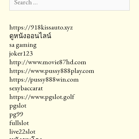
for:
https://918kissauto.xyz
ดูหนังออนไลน์
sa gaming
joker123
http://www.movie87hd.com
https://www.pussy888play.com
https://pussy888win.com
sexybaccarat
https://www.pgslot.golf
pgslot
pg99
fullslot
live22slot