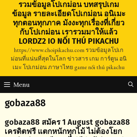
Skip
รวมข้อมูลโปเกม่อน บทสรุปเกม
to
ข้อมูล รายละเอียดโปเกม่อน อนิเมะ
content
ทุกตอนทุกภาค มังงะทุกเรื่องที่เกี่ยว
กับโปเกม่อน เรารวมมาให้แล้ว
LORDZ2 IO NỐI THÚ PIKACHU
https://www.choipikachu.com รวมข้อมูลโปเก
ม่อนที่แน่นที่สุดในโลก ข่าวสาร เกม การ์ตูน อนิ
เมะ โปเกม่อน ภาษาไทย game nối thú pikachu
Menu
gobaza88
gobaza88 สมัคร 1 August gobaza88
เครดิตฟรี แตกหนักทุกไม้ ไม่ต้องโยก