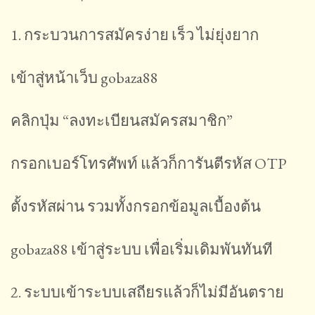
1. กระบวนการสมัครง่าย เร็ว ไม่ยุ่งยาก
เข้าสู่หน้าเว็บ gobaza88
คลิกปุ่ม “ลงทะเบียนสมัครสมาชิก”
กรอกเบอร์โทรศัพท์ แล้วก็การันตีรหัส OTP
ตั้งรหัสผ่าน รวมทั้งกรอกข้อมูลเบื้องต้น
gobaza88 เข้าสู่ระบบ เพื่อเริ่มเดิมพันทันที
2. ระบบเข้าระบบเสถียรแล้วก็ไม่มีอันตราย