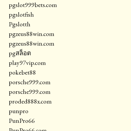
pgslot999bets.com
pgslotfish
Pgslotth
pgzeus88win.com
pgzeus88win.com
pgสล็อต
play97vip.com
pokebet88
porsche999.com
porsche999.com
proded888x.com
punpro
PunPro66
PunPro66.com