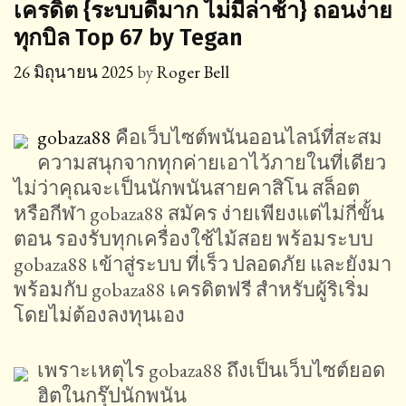
เครดิต {ระบบดีมาก ไม่มีล่าช้า} ถอนง่าย
ทุกบิล Top 67 by Tegan
26 มิถุนายน 2025
by
Roger Bell
gobaza88
คือเว็บไซต์พนันออนไลน์ที่สะสม
ความสนุกจากทุกค่ายเอาไว้ภายในที่เดียว
ไม่ว่าคุณจะเป็นนักพนันสายคาสิโน สล็อต
หรือกีฬา gobaza88 สมัคร ง่ายเพียงแต่ไม่กี่ขั้น
ตอน รองรับทุกเครื่องใช้ไม้สอย พร้อมระบบ
gobaza88 เข้าสู่ระบบ ที่เร็ว ปลอดภัย และยังมา
พร้อมกับ gobaza88 เครดิตฟรี สำหรับผู้ริเริ่ม
โดยไม่ต้องลงทุนเอง
เพราะเหตุไร gobaza88 ถึงเป็นเว็บไซต์ยอด
ฮิตในกรุ๊ปนักพนัน