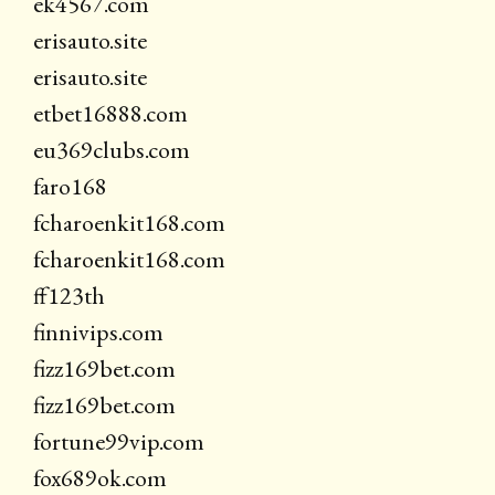
ek4567.com
erisauto.site
erisauto.site
etbet16888.com
eu369clubs.com
faro168
fcharoenkit168.com
fcharoenkit168.com
ff123th
finnivips.com
fizz169bet.com
fizz169bet.com
fortune99vip.com
fox689ok.com