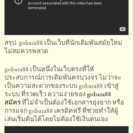
สรุป: gobaza88 เป็นเว็บที่นักเดิมพันสมัยใหม่
ไม่สมควรพลาด
gobaza88 เป็นหนึ่งในเว็บตรงที่ให้
ประสบการณ์การเดิมพันครบวงจร ไม่ว่าจะ
เป็นความสะดวกของระบบ gobaza88 เข้าสู่
ระบบ ที่รวดเร็ว ความง่ายของ
gobaza88
สมัคร
ที่ไม่จำเป็นต้องใช้เอกสารยุ่งยาก หรือ
การแจก gobaza88 เครดิตฟรี ที่ช่วยทำให้ผู้
เล่นเริ่มต้นได้โดยไม่ต้องใช้เงินตนเอง