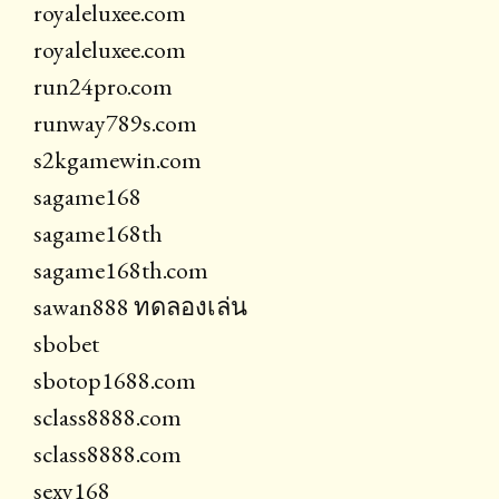
royaleluxee.com
royaleluxee.com
run24pro.com
runway789s.com
s2kgamewin.com
sagame168
sagame168th
sagame168th.com
sawan888 ทดลองเล่น
sbobet
sbotop1688.com
sclass8888.com
sclass8888.com
sexy168