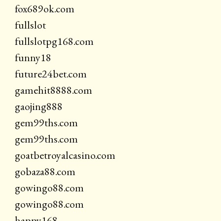
fox689ok.com
fullslot
fullslotpg168.com
funny18
future24bet.com
gamehit8888.com
gaojing888
gem99ths.com
gem99ths.com
goatbetroyalcasino.com
gobaza88.com
gowingo88.com
gowingo88.com
happy168