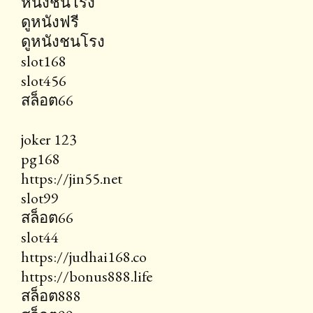
หนังชนโรง
ดูหนังฟรี
ดูหนังชนโรง
slot168
slot456
สล็อต66
joker 123
pg168
https://jin55.net
slot99
สล็อต66
slot44
https://judhai168.co
https://bonus888.life
สล็อต888