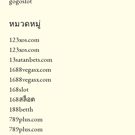
gogoslot
หมวดหมู่
123xos.com
123xos.com
13satanbets.com
1688vegasx.com
1688vegasx.com
168slot
168สล็อต
188betth
789plus.com
789plus.com