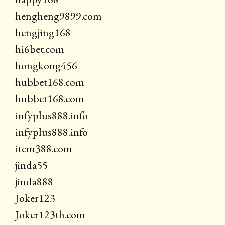
hengheng9899.com
hengjing168
hi6bet.com
hongkong456
hubbet168.com
hubbet168.com
infyplus888.info
infyplus888.info
item388.com
jinda55
jinda888
Joker123
Joker123th.com