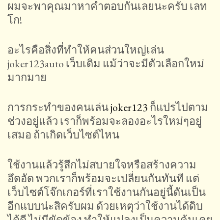
ผมจะพาคุณมาหาคำตอบกันเลยนะครับ เลท
โก!
อะไรคือสิ่งที่ทำให้คนส่วนใหญ่เล่น
joker123auto เว็บเดิม แม้ว่าจะมีตัวเลือกใหม่
มากมาย
การกระทำของคนเล่น
joker123
ก็แปรไปตาม
ช่วงอยู่แล้ว เราก็พร้อมจะลองอะไรใหม่ๆอยู่
เสมอ ถ้าเกิดเว็บไซต์ไหน
ใช้งานแล้วรู้สึกไม่สบายใจหรือสร้างความ
อึดอัด พวกเราก็พร้อมจะเปลี่ยนกันทันที แต่
เว็บไซต์โจ๊กเกอร์ที่เราใช้งานกันอยู่นี้ดันเป็น
อีกแบบน่ะสิครับผม ด้วยเหตุว่าใช้งานได้ดิบ
ได้ดี ไม่มีขัดข้อง ทำให้แปลงเป็นความคุ้นเคย