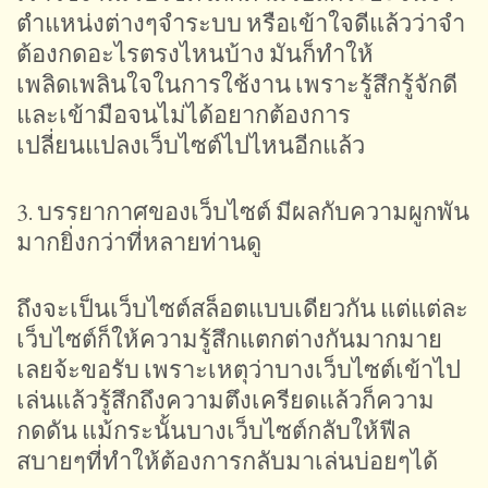
ตำแหน่งต่างๆจำระบบ หรือเข้าใจดีแล้วว่าจำ
ต้องกดอะไรตรงไหนบ้าง มันก็ทำให้
เพลิดเพลินใจในการใช้งาน เพราะรู้สึกรู้จักดี
และเข้ามือจนไม่ได้อยากต้องการ
เปลี่ยนแปลงเว็บไซต์ไปไหนอีกแล้ว
3. บรรยากาศของเว็บไซต์ มีผลกับความผูกพัน
มากยิ่งกว่าที่หลายท่านดู
ถึงจะเป็นเว็บไซต์สล็อตแบบเดียวกัน แต่แต่ละ
เว็บไซต์ก็ให้ความรู้สึกแตกต่างกันมากมาย
เลยจ้ะขอรับ เพราะเหตุว่าบางเว็บไซต์เข้าไป
เล่นแล้วรู้สึกถึงความตึงเครียดแล้วก็ความ
กดดัน แม้กระนั้นบางเว็บไซต์กลับให้ฟีล
สบายๆที่ทำให้ต้องการกลับมาเล่นบ่อยๆได้