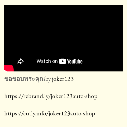
ขอขอบพระคุณby
joker123
https://rebrand.ly/joker123auto-shop
https://cutly.info/joker123auto-shop