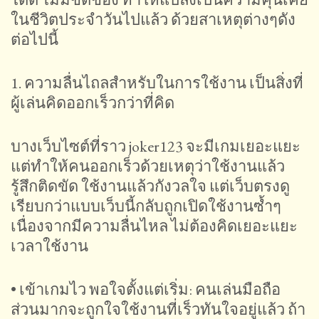
ในชีวิตประจำวันไปแล้ว ด้วยสาเหตุต่างๆดัง
ต่อไปนี้
1. ความลื่นไถลสำหรับในการใช้งาน เป็นสิ่งที่
ผู้เล่นคิดออกเร็วกว่าที่คิด
บางเว็บไซต์ที่ราว joker123 จะมีเกมเยอะแยะ
แต่ทำให้คนออกเร็วด้วยเหตุว่าใช้งานแล้ว
รู้สึกติดขัด ใช้งานแล้วกังวลใจ แต่เว็บตรงดู
เรียบกว่าแบบเว็บนี้กลับถูกเปิดใช้งานซ้ำๆ
เนื่องจากมีความลื่นไหล ไม่ต้องคิดเยอะแยะ
เวลาใช้งาน
• เข้าเกมไว พอใจตั้งแต่เริ่ม: คนเล่นมือถือ
ส่วนมากจะถูกใจใช้งานที่เร็วทันใจอยู่แล้ว ถ้า