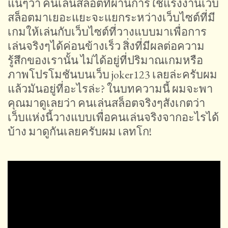
แน่ๆว่า คนเล่นสล็อตที่ผ่านการใช้แรงงานเว็บ
สล็อตมาเยอะแยะจะแยกระหว่างเว็บไซต์ที่มี
เกมให้เล่นกับเว็บไซต์ที่วางแบบมาเพื่อการ
เล่นจริงๆได้ค่อนข้างเร็ว สิ่งที่มีผลต่อความ
รู้สึกของเรานั้น ไม่ได้อยู่ที่ปริมาณเกมหรือ
ภาพโปรโมชันบนเว็บ joker123 เลยล่ะครับผม
แล้วมันอยู่ที่อะไรล่ะ? ในบทความนี้ ผมจะพา
คุณมาดูเลยว่า คนเล่นสล็อตจริงๆสังเกตว่า
เว็บแห่งนี้วางแบบเพื่อคนเล่นจริงจากอะไรได้
บ้าง มาดูกันเลยครับผม เลทโก!