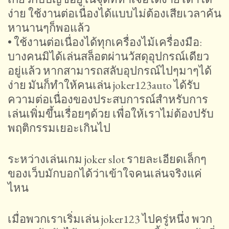
ง่าย ใช้งานต่อเนื่องได้แบบไม่ต้องเสียเวลาค้น
หานานๆก็พอแล้ว
• ใช้งานต่อเนื่องได้ทุกเครื่องไม้เครื่องมือ:
บางคนมิได้เล่นสล็อตผ่านวัสดุอุปกรณ์เดียว
อยู่แล้ว หากสามารถสลับอุปกรณ์ไปๆมาๆได้
ง่าย มันก็ทำให้คนเล่น joker123auto ได้รับ
ความต่อเนื่องของประสบการณ์สำหรับการ
เล่นเพิ่มขึ้นเรื่อยๆด้วย เพื่อให้เราไม่ต้องปรับ
พฤติกรรมเยอะเกินไป
ระหว่างเล่นเกม joker slot รายละเอียดเล็กๆ
ของเว็บมักบอกได้ว่าเข้าใจคนเล่นจริงแค่
ไหน
เมื่อพวกเราเริ่มเล่น joker123 ไปครู่หนึ่ง พวก