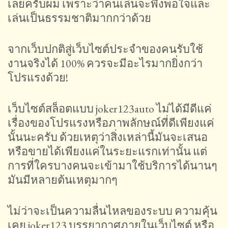
เลยครับผม เพราะว่าคนเล่นจะพึงพอใจและ
เล่นเป็นธรรมชาติมากกว่าด้วย
จากเว็บปกติสู่เว็บไซต์ประจำของคนรับใช้
งานจริงได้ 100% ควรจะมีอะไรมากยิ่งกว่า
โปรแรงด้วย!
เว็บไซต์สล็อตแบบ joker123auto ไม่ได้มีดีแค่
เรื่องของโปรแรงหรือภาพลักษณ์ที่ดีเพียงแค่
นั้นนะครับ ด้วยเหตุว่าสิ่งเหล่านี้มันจะเสนอ
หรือขายได้เพียงแค่ในระยะแรกเท่านั้น แต่
การที่ใครบางคนจะเข้ามาใช้บริการได้นานๆ
มันมีหลายต้นเหตุมากๆ
ไม่ว่าจะเป็นความลื่นไหลของระบบ ความคุ้น
เคย joker123 บรรยากาศภายในเว็บไซต์ หรือ