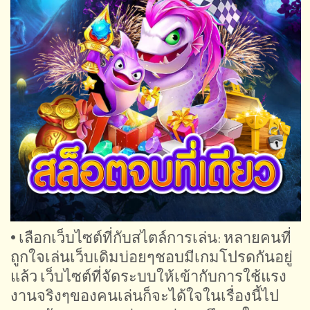
• เลือกเว็บไซต์ที่กับสไตล์การเล่น: หลายคนที่
ถูกใจเล่นเว็บเดิมบ่อยๆชอบมีเกมโปรดกันอยู่
แล้ว เว็บไซต์ที่จัดระบบให้เข้ากับการใช้แรง
งานจริงๆของคนเล่นก็จะได้ใจในเรื่องนี้ไป