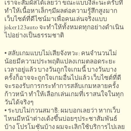
เราจะสัมผัสได้เลยว่า ขณะแบบงี้ล่ะนะครับที่
ทำให้เนื้อหาเล็กๆมีผลต่อความรู้สึกสูงมาก
เว็บไซต์ที่ดีไซน์มาเพื่อคนเล่นจริงแบบ
joker123auto จะทำให้ทั้งหมดทุกอย่างดำเนิน
ไปอย่างเป็นธรรมชาติ
• สลับเกมแบบไม่เสียจังหวะ: คนจำนวนไม่
น้อยมีความประพฤติแปลงเกมตลอดระยะ
เวลาอยู่แล้ว บางวันถูกใจเกมนี้ บางวันบาง
ครั้งก็อาจจะถูกใจเกมอื่นไปแล้ว เว็บไซต์ที่ดี
จะรองรับการกระทำการสลับเกมหลายครั้ง
ก้าวหน้า ทำให้เลือกเล่นเกมที่เราสนใจในทุก
วันได้จริงๆ
• ระบบไม่กวนสมาธิ: ผมบอกเลยว่า หากเว็บ
ไหนมีหน้าต่างเด้งขึ้นบ่อยๆประชาสัมพันธ์
บ้าง โปรโมชันบ้าง ผมจะเลิกใช้บริการไปเลย