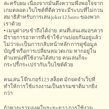
ล่ะครับผม เนื่องจากมันดึงความพึงพอใจจาก
เกมตลอด เว็บไซต์ที่ดีควรจะมีระบบที่ไม่กวน
สมาธิสำหรับการเล่น joker123auto ของพวก
เราด้วย
• เมนูต่างๆเข้าถึงได้ง่าย: คนที่เล่นเสมอๆควร
มีรายการอาหารที่เข้าใช้งานบ่อยกันอยู่แล้ว
ไม่ว่าจะเป็นการกลับหน้าหลัก การดูข้อมูล
บัญชี หรือการเปลี่ยนหมวดเกม หากอยู่ใน
ตำแหน่งที่ใช้งานได้สบาย คนเล่นก็จะ
กระปรี้กระเปร่ากับเว็บไซต์ด้วย
คนเล่น โจ๊กเกอร์123 สล็อต มักจดจำเว็บที่
ทำให้การใช้แรงงานเป็นธรรมชาติมากยิ่ง
กว่า
ถ้าพวกเรามองดูในระยะยาว การใช้งาน