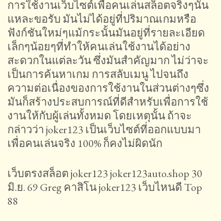
การใช้งานเว็บไซต์เพื่อคนเล่นสล็อตจริงๆนั่น
แหละขอรับ มันไม่ได้อยู่ที่ปริมาณเกมหรือ
ฟังก์ชันใหม่ๆแม้กระนั้นมันอยู่ที่รายละเอียด
เล็กๆน้อยๆที่ทำให้คนเล่นใช้งานได้อย่าง
สะดวกในแต่ละวัน ซึ่งมันสำคัญมาก ไม่ว่าจะ
เป็นการค้นหาเกม การสลับเมนู ไปจนถึง
ความต่อเนื่องของการใช้งานในส่วนต่างๆซึ่ง
มันก็สร้างประสบการณ์ที่ดีสำหรับเพื่อการใช้
งานให้กับผู้เล่นทั้งหมด โดยเหตุนั้น ถ้าจะ
กล่าวว่า joker123 เป็นเว็บไซต์ที่ออกแบบมา
เพื่อคนเล่นจริง 100% ก็คงไม่ผิดนัก
เว็บตรงสล็อต joker123 joker123auto.shop 30
มิ.ย. 69 Greg คาสิโน joker123 เว็บไหนดี Top
88