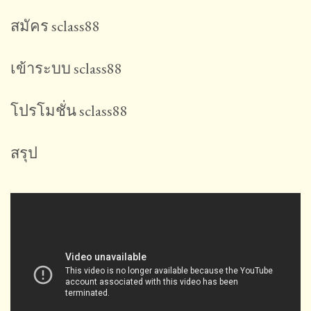
สมัคร sclass88
เข้าระบบ sclass88
โปรโมชั่น sclass88
สรุป