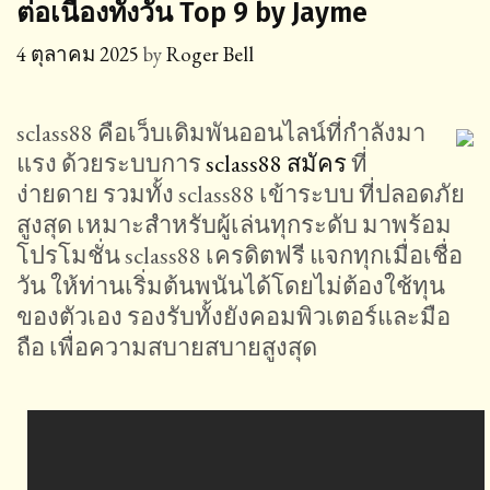
ต่อเนื่องทั้งวัน Top 9 by Jayme
4 ตุลาคม 2025
by
Roger Bell
sclass88 คือเว็บเดิมพันออนไลน์ที่กำลังมา
แรง ด้วยระบบการ
sclass88 สมัคร
ที่
ง่ายดาย รวมทั้ง sclass88 เข้าระบบ ที่ปลอดภัย
สูงสุด เหมาะสำหรับผู้เล่นทุกระดับ มาพร้อม
โปรโมชั่น sclass88 เครดิตฟรี แจกทุกเมื่อเชื่อ
วัน ให้ท่านเริ่มต้นพนันได้โดยไม่ต้องใช้ทุน
ของตัวเอง รองรับทั้งยังคอมพิวเตอร์และมือ
ถือ เพื่อความสบายสบายสูงสุด