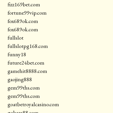
fizz169bet.com
fortune99vip.com
fox689ok.com
fox689ok.com
fullslot
fullslotpg168.com
funny18
future24bet.com
gamehit8888.com
gaojing888
gem99ths.com
gem99ths.com
goatbetroyalcasino.com
gobaza88.com