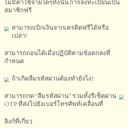
ไม่มีค่าใช้จ่ายใดๆทั้งนั้น การลงทะเบียนเป็น
สมาชิกฟรี
สามารถเบิกเงินจากเครดิตฟรีได้หรือ
เปล่า?
สามารถถอนได้เมื่อปฏิบัติตามข้อตกลงที่
กำหนด
ถ้าเกิดลืมรหัสผ่านต้องทำยังไง?
สามารถกด “ลืมรหัสผ่าน” รวมทั้งรีเซ็ตผ่าน
OTP ที่ส่งไปยังเบอร์โทรศัพท์เคลื่อนที่
ลิงก์ที่เกี่ยว