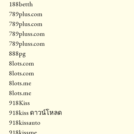
188betth
789plus.com
789plus.com
789pluss.com
789pluss.com
888pg
8lots.com
8lots.com
8lots.me
8lots.me
918Kiss
918kiss ดาวน์โหลด
918kissauto
918kissme