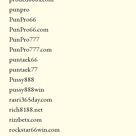
punpro
PunPro66
PunPro66.com
PunPro777
PunPro777.com
puntaek66
puntaek77
Pussy888
pussy888win
rasri365day.com
rich8188.net
rizzbetx.com
rockstar66win.com