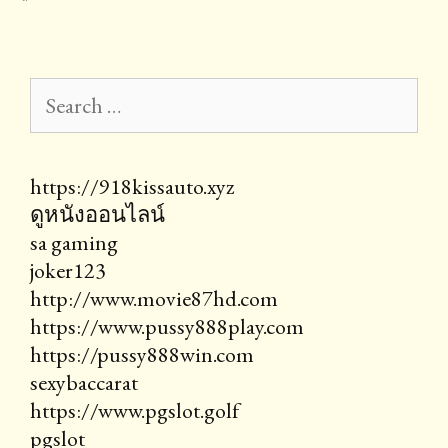
Search
for:
https://918kissauto.xyz
ดูหนังออนไลน์
sa gaming
joker123
http://www.movie87hd.com
https://www.pussy888play.com
https://pussy888win.com
sexybaccarat
https://www.pgslot.golf
pgslot