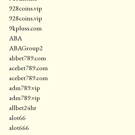
928coins.vip
928coins.vip
9kpluss.com
ABA
ABAGroup2
abbet789.com
acebet789.com
acebet789.com
adm789.vip
adm789.vip
allbet24hr
alot66
alot666