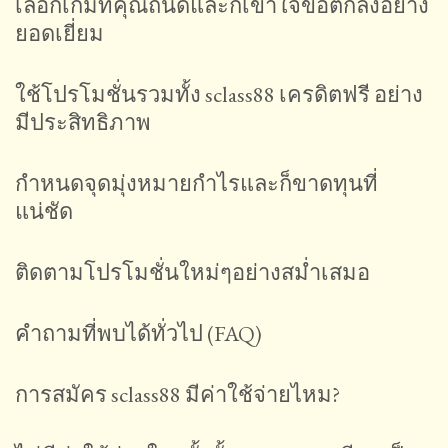
เลือกเกมที่คุณถนัดและก็เข้าใจข้อตกลงอย่าง
ยอดเยี่ยม
ใช้โปรโมชั่นรวมทั้ง sclass88 เครดิตฟรี อย่าง
มีประสิทธิภาพ
กำหนดจุดมุ่งหมายกำไรและก็ขาดทุนที่
แน่ชัด
ติดตามโปรโมชั่นใหม่ๆอย่างสม่ำเสมอ
คำถามที่พบได้ทั่วไป (FAQ)
การสมัคร sclass88 มีค่าใช้จ่ายไหม?