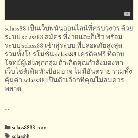
sclass88 เป็นเว็บพนันออนไลน์ที่ครบวงจร ด้วย
ระบบ sclass88 สมัคร ที่ง่ายและก็เร็ว พร้อม
ระบบ sclass88 เข้าสู่ระบบ ที่ปลอดภัยสูงสุด
รวมทั้งโปรโมชั่น
sclass88
เครดิตฟรี ที่ตอบ
โจทย์ผู้เล่นทุกกลุ่ม ถ้าเกิดคุณกำลังมองหา
เว็บไซต์เดิมพันป้อมอาจ ไม่มีอันตราย รวมทั้ง
คุ้มค่า sclass88 เป็นตัวเลือกที่คุณไม่สมควร
พลาด
…
Categories
sclass8888.com
Tags
sclass88