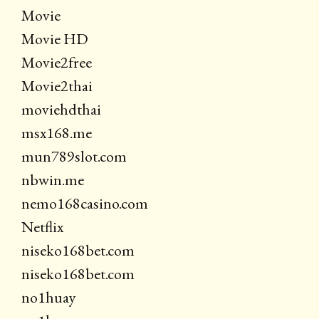
Movie
Movie HD
Movie2free
Movie2thai
moviehdthai
msx168.me
mun789slot.com
nbwin.me
nemo168casino.com
Netflix
niseko168bet.com
niseko168bet.com
no1huay